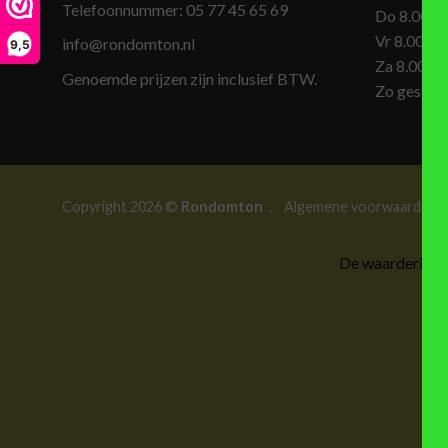
Telefoonnummer:
05 77 45 65 69
Do 8.00-1
Vr 8.00-17
info@rondomton.nl
9,5
Za 8.00-1
Genoemde prijzen zijn inclusief BTW.
Zo geslot
Copyright 2026 ©
Rondomton
.
Algemene voorwaarden
De waardering v