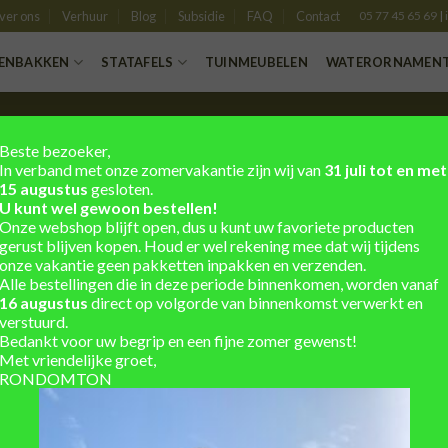
ver ons
Verhuur
Blog
Subsidie
FAQ
Contact
05 77 45 65 69
|
ENBAKKEN
STATAFELS
TUINMEUBELEN
WATERORNAMEN
Beste bezoeker,
In verband met onze zomervakantie zijn wij van
31 juli tot en met
15 augustus
gesloten.
U kunt wel gewoon bestellen!
Onze webshop blijft open, dus u kunt uw favoriete producten
cten gevonden die aan je selectie voldoen.
gerust blijven kopen. Houd er wel rekening mee dat wij tijdens
onze vakantie geen pakketten inpakken en verzenden.
Alle bestellingen die in deze periode binnenkomen, worden vanaf
16 augustus
direct op volgorde van binnenkomst verwerkt en
verstuurd.
GSTIJDEN
LAATSTE BLOGS
Bedankt voor uw begrip en een fijne zomer gewenst!
Met vriendelijke groet,
RONDOMTON
7.00u
Waarom het opvangen
.00u
regenwater essentieel 
huidige tijden
7.00u