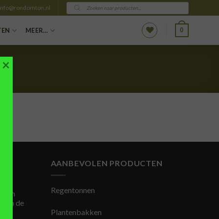
Producten
info@rondomton.nl
zoeken
0
TEN
MEER…
×
AANBEVOLEN PRODUCTEN
Regentonnen
 van
is in de
Plantenbakken