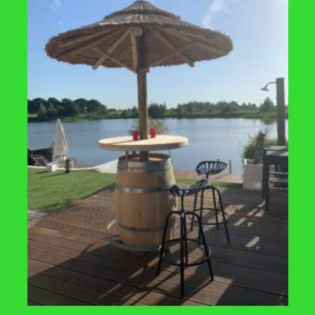
7.00u
Waarom een houten r
.00u
kunststof regenton k
4.00u
en
Het voorjaar in onze b
.
Klachtenregeling
.
Privacy beleid
.
Bezorging & retour
an rondomton.nl bij
WebwinkelKeur Reviews
is 9.5/10 gebaseerd