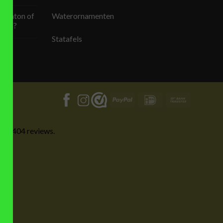
egenton of
Waterornamenten
open?
Statafels
ol!
PayPal
IDeal
Bank
Transfer
 op 404 reviews.