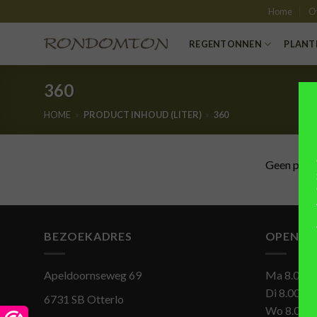
Skip
Home
O
to
content
REGENTONNEN
PLANT
360
HOME
»
PRODUCT INHOUD (LITER)
»
360
Geen produ
BEZOEKADRES
OPENIN
Apeldoornseweg 69
Ma 8.00-1
Di 8.00-17
6731 SB Otterlo
Wo 8.00-1