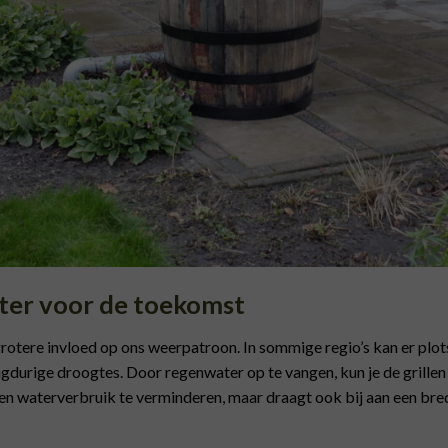
ter voor de toekomst
otere invloed op ons weerpatroon. In sommige regio’s kan er plotse
urige droogtes. Door regenwater op te vangen, kun je de grillen
igen waterverbruik te verminderen, maar draagt ook bij aan een br