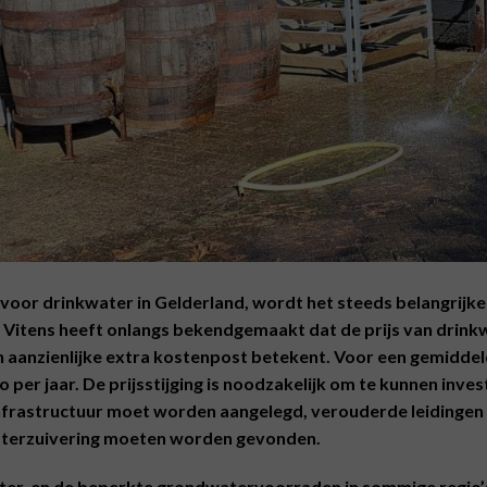
voor drinkwater in Gelderland, wordt het steeds belangrijk
 Vitens heeft onlangs bekendgemaakt dat de prijs van drink
n aanzienlijke extra kostenpost betekent. Voor een gemiddel
 per jaar. De prijsstijging is noodzakelijk om te kunnen inve
nfrastructuur moet worden aangelegd, verouderde leidingen
terzuivering moeten worden gevonden.
ater, en de beperkte grondwatervoorraden in sommige regio’