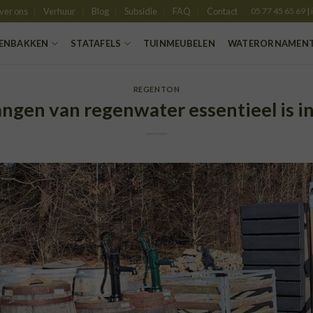
ver ons
Verhuur
Blog
Subsidie
FAQ
Contact
05 77 45 65 69
|
ENBAKKEN
STATAFELS
TUINMEUBELEN
WATERORNAMEN
REGENTON
gen van regenwater essentieel is in 