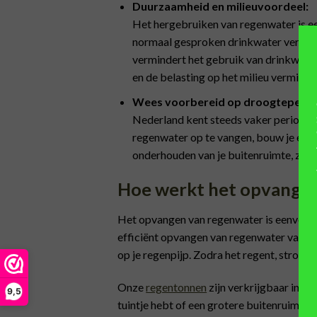
Duurzaamheid en milieuvoordeel:
Het hergebruiken van regenwater is ee
normaal gesproken drinkwater vereisen,
vermindert het gebruik van drinkwate
en de belasting op het milieu verminde
Wees voorbereid op droogteperio
Nederland kent steeds vaker periodes
regenwater op te vangen, bouw je een bu
onderhouden van je buitenruimte, zelf
Hoe werkt het opvange
Het opvangen van regenwater is eenvoudig
efficiënt opvangen van regenwater van bi
op je regenpijp. Zodra het regent, stroomt
Onze
regentonnen
zijn verkrijgbaar in ver
9,5
tuintje hebt of een grotere buitenruimte.