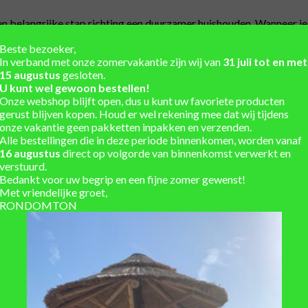
n belangrijke stap richting een duurzamer huishouden. Wanneer je
 zoals tuinirrigatie of schoonmaak, draag je bij aan het verlagen 
Beste bezoeker,
r, waardoor er minder water gepompt, gezuiverd en gedistribueerd
In verband met onze zomervakantie zijn wij van
31 juli tot en met
15 augustus
gesloten.
rt.
U kunt wel gewoon bestellen!
des:
Onze webshop blijft open, dus u kunt uw favoriete producten
gerust blijven kopen. Houd er wel rekening mee dat wij tijdens
 van droogte, waarbij het waterverbruik toeneemt en de watervoo
onze vakantie geen pakketten inpakken en verzenden.
ffer op die je kan helpen tijdens droge periodes. Regenwater is per
Alle bestellingen die in deze periode binnenkomen, worden vanaf
s wanneer er waterbesparende maatregelen van kracht zijn.
16 augustus
direct op volgorde van binnenkomst verwerkt en
verstuurd.
Bedankt voor uw begrip en een fijne zomer gewenst!
n van regenwater?
Met vriendelijke groet,
RONDOMTON
er dan je denkt. Bij Rondomton.nl bieden wij diverse regentonnen
jvoorbeeld je dakgoot. De regentonnen zijn eenvoudig te installe
 het regenwater in de ton, waar je het kunt opslaan voor later gebr
schillende formaten en stijlen, zodat er altijd een oplossing is die pa
 Bovendien zijn ze gemaakt van duurzame materialen, zodat ze niet 