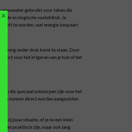
 regenwater gebruikt voor taken die
×
van de ecologische voetafdruk. Je
 hoeft te worden, wat energie bespaart
rziening onder druk komt te staan. Door
fect voor het irrigeren van je tuin of het
 aan die speciaal ontworpen zijn voor het
ren en kunnen direct worden aangesloten
uik.
st bij jouw situatie, of je nu een klein
alleen praktisch zijn, maar ook lang