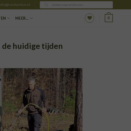
Producten
info@rondomton.nl
zoeken
0
TEN
MEER…
de huidige tijden