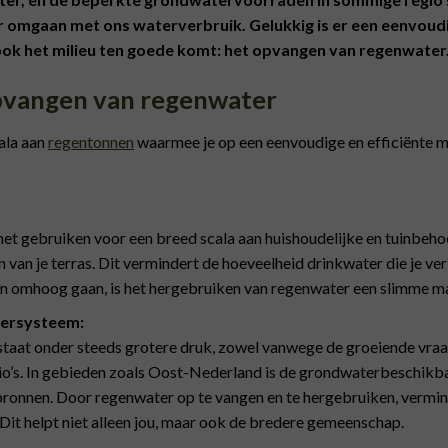
 omgaan met ons waterverbruik. Gelukkig is er een eenvoudig
ok het milieu ten goede komt: het opvangen van regenwater
pvangen van regenwater
ala aan
regentonnen
waarmee je op een eenvoudige en efficiënte m
et gebruiken voor een breed scala aan huishoudelijke en tuinbehoef
van je terras. Dit vermindert de hoeveelheid drinkwater die je ve
en omhoog gaan, is het hergebruiken van regenwater een slimme m
tersysteem:
taat onder steeds grotere druk, zowel vanwege de groeiende vraa
’s. In gebieden zoals Oost-Nederland is de grondwaterbeschikba
rbronnen. Door regenwater op te vangen en te hergebruiken, vermin
. Dit helpt niet alleen jou, maar ook de bredere gemeenschap.