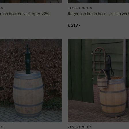
EN
REGENTONNEN
raan houten verhoger 225L
Regenton kraan hout-ijzeren ve
€
319
,-
TOEVOEGEN
TOE
AAN
VERLANGLIJST
VERLA
EN
REGENTONNEN