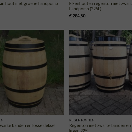
an hout met groene handpomp
Eikenhouten regenton met zwar
handpomp (225L)
€
284,50
TOEVOEGEN
TOE
AAN
VERLANGLIJST
VERLA
EN
REGENTONNEN
warte banden en losse deksel
Regenton met zwarte banden en
kraan 225L