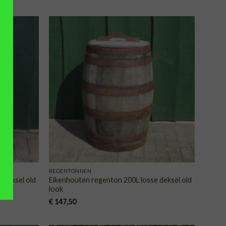
VOEGEN
TOEVOEGEN
AAN
AAN
NGLIJST
VERLANGLIJST
REGENTONNEN
 deksel old
Eikenhouten regenton 200L losse deksel old
look
€
147,50