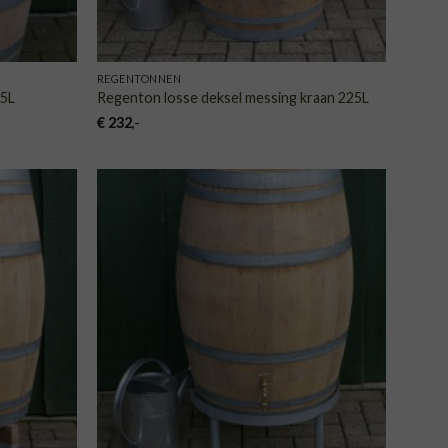
REGENTONNEN
25L
Regenton losse deksel messing kraan 225L
€
232
,-
VOEGEN
TOEVOEGEN
AAN
AAN
NGLIJST
VERLANGLIJST