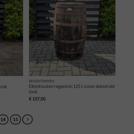
VOEGEN
TOEVOEGEN
AAN
AAN
NGLIJST
VERLANGLIJST
REGENTONNEN
Eikenhouten regenton 125 L losse deksel old
look
look
€
137,50
14
15