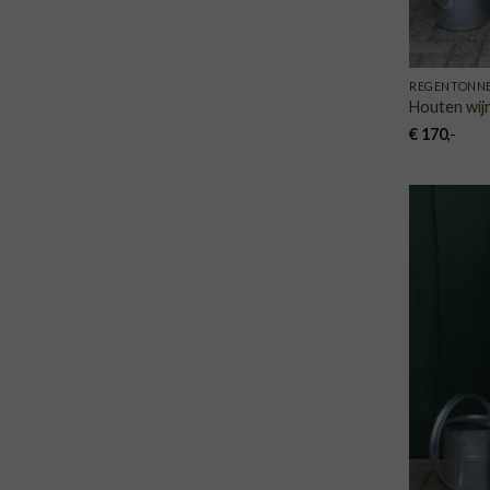
REGENTONN
Houten wijn
€
170
,-