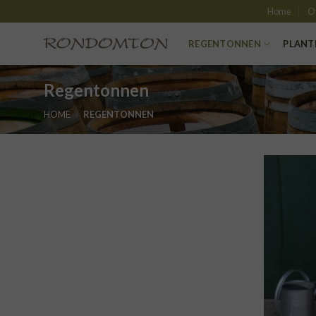
Skip
Home
O
to
content
REGENTONNEN
PLANT
Regentonnen
HOME
»
REGENTONNEN