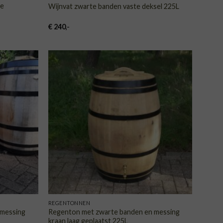
te
Wijnvat zwarte banden vaste deksel 225L
€
240
,-
VOEGEN
TOEVOEGEN
AAN
AAN
NGLIJST
VERLANGLIJST
REGENTONNEN
 messing
Regenton met zwarte banden en messing
kraan laag geplaatst 225L