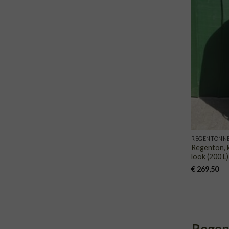
REGENTONN
Regenton, k
look (200 L)
€
269,50
Regen