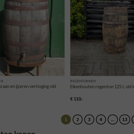
TOEVOEGEN
TOE
AAN
VERLANGLIJST
VERLA
EN
REGENTONNEN
raan en ijzeren verhoging old
Eikenhouten regenton 125 L old 
€
110
,-
1
2
3
4
…
13
ton kopen