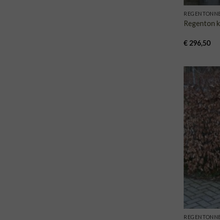
REGENTONN
Regenton k
€
296,50
REGENTONN