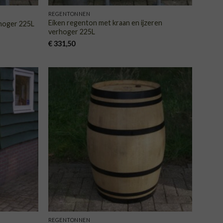
REGENTONNEN
Eiken regenton met kraan en ijzeren
rhoger 225L
verhoger 225L
€
331,50
VOEGEN
TOEVOEGEN
AAN
AAN
NGLIJST
VERLANGLIJST
REGENTONNEN