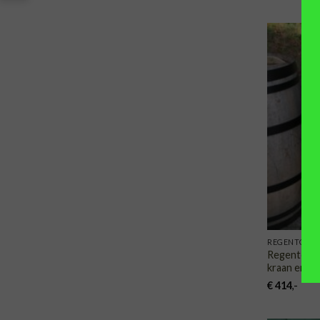
REGENTONN
Regenton m
kraan en ho
€
414
,-