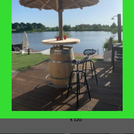
TOEVOEGEN
TOE
AAN
VERLANGLIJST
VERLA
EN
REGENTONNEN
et zwarte banden en messing
Eikenhouten regenton 200L vaste
ut/ijzeren verhoger 225L
look
€
120
,-