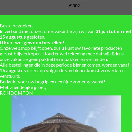
€
302
,-
Beste bezoeker,
In verband met onze zomervakantie zijn wij van
31 juli tot en met
15 augustus
gesloten.
TOEVOEGEN
TOE
U kunt wel gewoon bestellen!
AAN
VERLANGLIJST
VERLA
Onze webshop blijft open, dus u kunt uw favoriete producten
gerust blijven kopen. Houd er wel rekening mee dat wij tijdens
onze vakantie geen pakketten inpakken en verzenden.
Alle bestellingen die in deze periode binnenkomen, worden vanaf
16 augustus
direct op volgorde van binnenkomst verwerkt en
verstuurd.
Bedankt voor uw begrip en een fijne zomer gewenst!
Met vriendelijke groet,
RONDOMTON
EN
REGENTONNEN
zwarte banden en vaste deksel
Regenton met zwarte banden en
 pomp 225L
kraan zwarte ijzeren verhoger 2
€
426,50