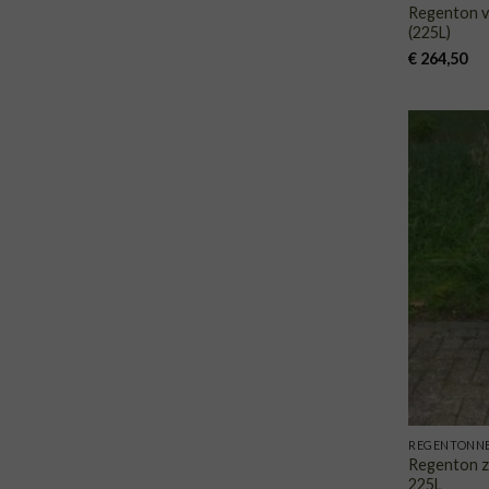
Regenton v
(225L)
€
264,50
REGENTONN
Regenton z
225L