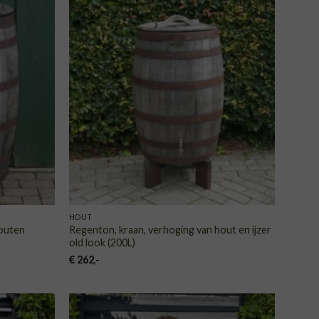
VOEGEN
TOEVOEGEN
AAN
AAN
NGLIJST
VERLANGLIJST
HOUT
houten
Regenton, kraan, verhoging van hout en ijzer
old look (200L)
€
262
,-