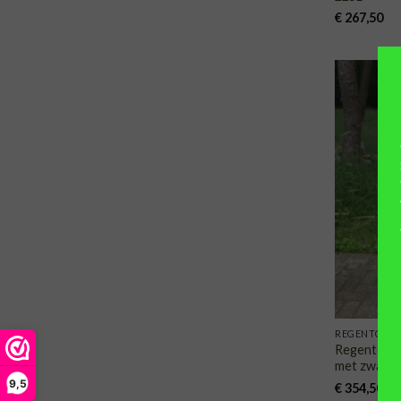
€
267,50
REGENTONN
Regenton, 
met zwarte
9,5
€
354,50