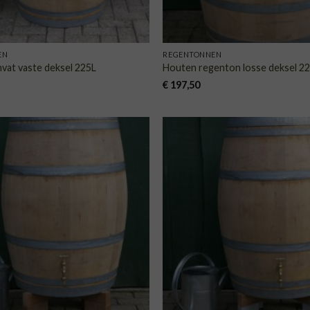
EN
REGENTONNEN
vat vaste deksel 225L
Houten regenton losse deksel 2
€
197,50
TOEVOEGEN
TOE
AAN
VERLANGLIJST
VERLA