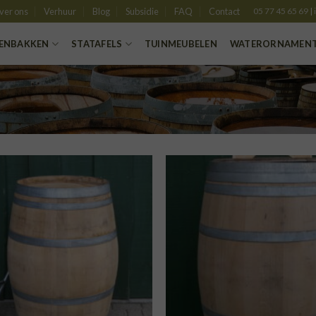
ver ons
Verhuur
Blog
Subsidie
FAQ
Contact
05 77 45 65 69
|
ENBAKKEN
STATAFELS
TUINMEUBELEN
WATERORNAMEN
TOEVOEGEN
TOE
AAN
VERLANGLIJST
VERLA