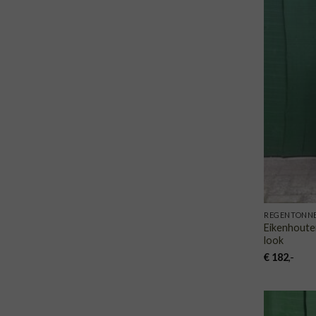
REGENTONN
Eikenhoute
look
€
182
,-