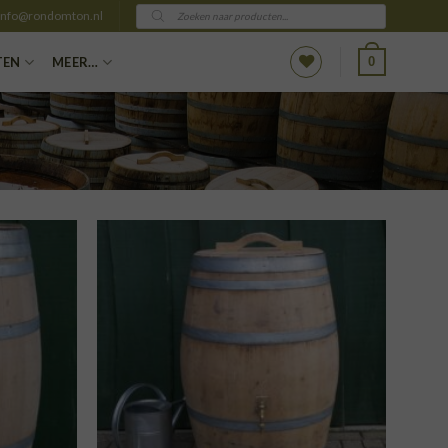
Producten
info@rondomton.nl
zoeken
0
TEN
MEER…
VOEGEN
TOEVOEGEN
AAN
AAN
NGLIJST
VERLANGLIJST