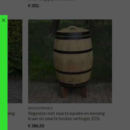
€
302
,-
×
VOEGEN
TOEVOEGEN
AAN
AAN
NGLIJST
VERLANGLIJST
REGENTONNEN
 messing
Regenton met zwarte banden en messing
25L
kraan en zwarte houten verhoger 225L
€
386,50