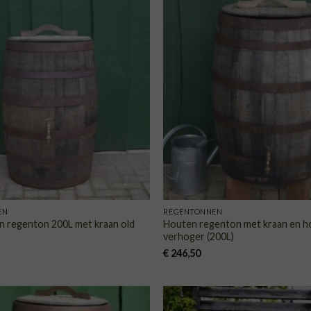
TOEVOEGEN
TOE
AAN
VERLANGLIJST
VERLA
EN
REGENTONNEN
n regenton 200L met kraan old
Houten regenton met kraan en 
verhoger (200L)
€
246,50