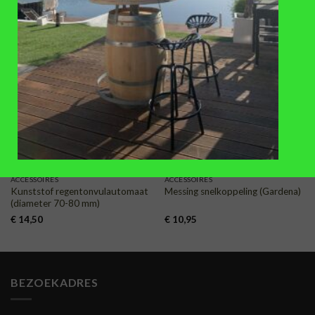
VAAK SAMEN GEKOCHT
TOEVOEGEN
TOEVOEGEN
AAN
AAN
VERLANGLIJST
VERLANGLIJST
ACCESSOIRES
ACCESSOIRES
Kunststof regentonvulautomaat
Messing snelkoppeling (Gardena)
(diameter 70-80 mm)
€
14,50
€
10,95
BEZOEKADRES