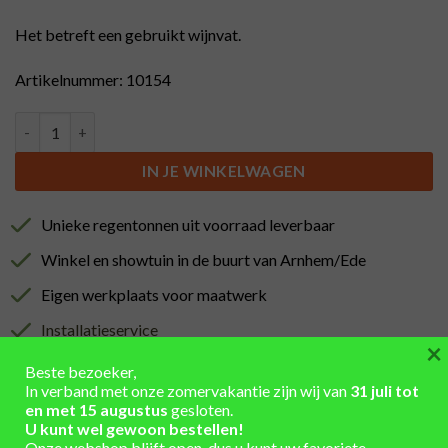
Het betreft een gebruikt wijnvat.
Artikelnummer: 10154
Regenton met zwarte banden en messing kraan en hout/ijzeren
IN JE WINKELWAGEN
Unieke regentonnen uit voorraad leverbaar
Winkel en showtuin in de buurt van Arnhem/Ede
Eigen werkplaats voor maatwerk
Installatieservice
×
Verzending berekend in winkelmand
Beste bezoeker,
In verband met onze zomervakantie zijn wij van
31 juli tot
en met 15 augustus
gesloten.
U kunt wel gewoon bestellen!
Onze webshop blijft open, dus u kunt uw favoriete