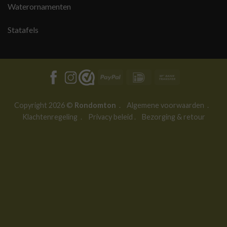
Waterornamenten
Statafels
PayPal
IDeal
Bank
Transfer
Copyright 2026 ©
Rondomton
.
Algemene voorwaarden
.
Klachtenregeling
.
Privacy beleid
.
Bezorging & retour