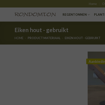
Skip
Home
O
to
content
REGENTONNEN
PLANT
Eiken hout - gebruikt
HOME
»
PRODUCT MATERIAAL
»
EIKEN HOUT - GEBRUIKT
Aanbiedi