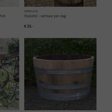
VERHUUR
x9cm
Statafel – verhuur per dag
€
25
,-
VOEGEN
TOEVOEGEN
AAN
AAN
NGLIJST
VERLANGLIJST