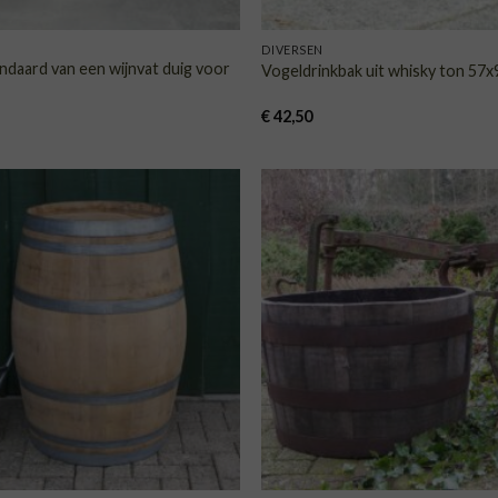
DIVERSEN
daard van een wijnvat duig voor
Vogeldrinkbak uit whisky ton 57
€
42,50
TOEVOEGEN
TOE
AAN
VERLANGLIJST
VERLA