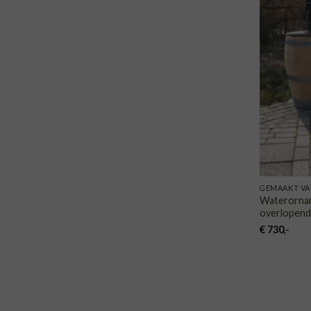
GEMAAKT VA
Waterorname
overlopend
€
730
,-