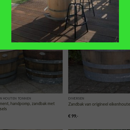
TOEVOEGEN
TOE
AAN
VERLANGLIJST
VERLA
N HOUTEN TONNEN
DIVERSEN
ent, handpomp, zandbak met
Zandbak van origineel eikenhoute
sels
€
99
,-