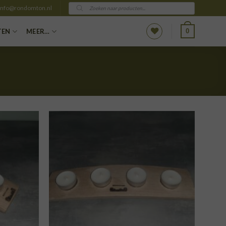
Producten
info@rondomton.nl
zoeken
0
TEN
MEER…
VOEGEN
TOEVOEGEN
AAN
AAN
NGLIJST
VERLANGLIJST