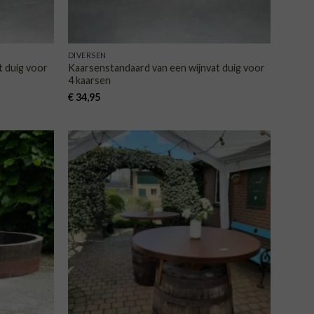
DIVERSEN
t duig voor
Kaarsenstandaard van een wijnvat duig voor
4 kaarsen
€
34,95
VOEGEN
TOEVOEGEN
AAN
AAN
NGLIJST
VERLANGLIJST