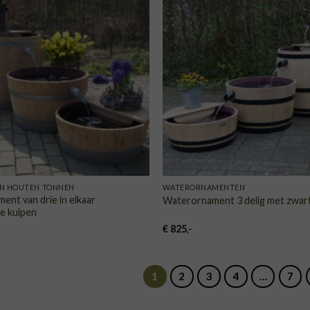
TOEVOEGEN
TOE
AAN
VERLANGLIJST
VERLA
N HOUTEN TONNEN
WATERORNAMENTEN
nt van drie in elkaar
Waterornament 3 delig met zwar
e kuipen
€
825
,-
1
2
3
4
…
7