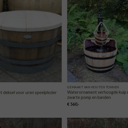
TOEVOEGEN
TOE
AAN
VERLANGLIJST
VERLA
GEMAAKT VAN HOUTEN TONNEN
Waterornament verhoogde kuip
 deksel voor uren speelplezier
zwarte pomp en banden
€
560
,-