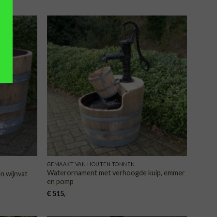
VOEGEN
TOEVOEGEN
AAN
AAN
NGLIJST
VERLANGLIJST
GEMAAKT VAN HOUTEN TONNEN
Waterornament met verhoogde kuip, emmer
n wijnvat
en pomp
€
515
,-