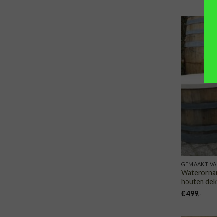
GEMAAKT VA
Waterornam
houten dek
€
499
,-