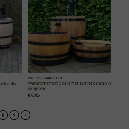
VOEGEN
TOEVOEGEN
AAN
AAN
NGLIJST
VERLANGLIJST
WATERORNAMENTEN
Waterornament 3 delig met zwarte banden in
te banden
de lijnolie
€
890
,-
8
9