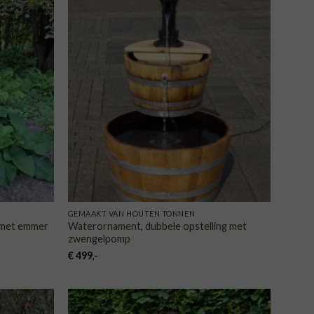
VOEGEN
TOEVOEGEN
AAN
AAN
NGLIJST
VERLANGLIJST
GEMAAKT VAN HOUTEN TONNEN
 met emmer
Waterornament, dubbele opstelling met
zwengelpomp
€
499
,-