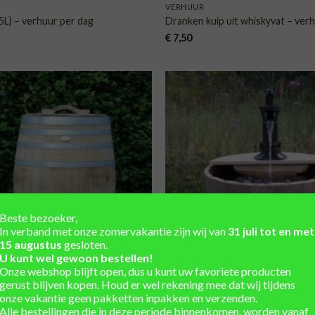
VERHUUR
5L) – verhuur per dag
Dranken kuip uit whiskyvat – ver
€
7,50
TOEVOEGEN
TOE
AAN
VERLANGLIJST
VERLA
Beste bezoeker,
In verband met onze zomervakantie zijn wij van
31 juli tot en met
15 augustus
gesloten.
U kunt wel gewoon bestellen!
Onze webshop blijft open, dus u kunt uw favoriete producten
gerust blijven kopen. Houd er wel rekening mee dat wij tijdens
GEMAAKT VAN HOUTEN TONNEN
onze vakantie geen pakketten inpakken en verzenden.
it wijnvat(300L) – verhuur per
Waterornament met kleine pomp
Alle bestellingen die in deze periode binnenkomen, worden vanaf