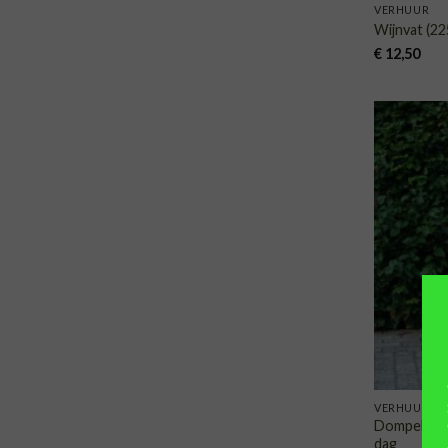
VERHUUR
Wijnvat (22
€
12,50
VERHUUR
Dompelton u
dag