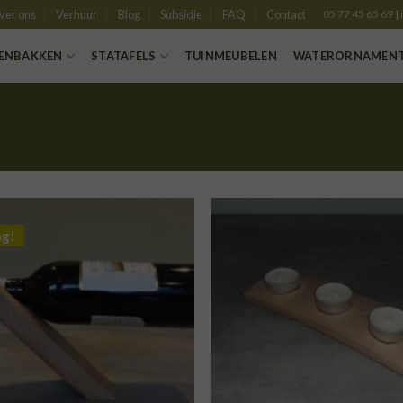
ver ons
Verhuur
Blog
Subsidie
FAQ
Contact
05 77 45 65 69
|
ENBAKKEN
STATAFELS
TUINMEUBELEN
WATERORNAMEN
ng!
TOEVOEGEN
TOE
AAN
VERLANGLIJST
VERLA