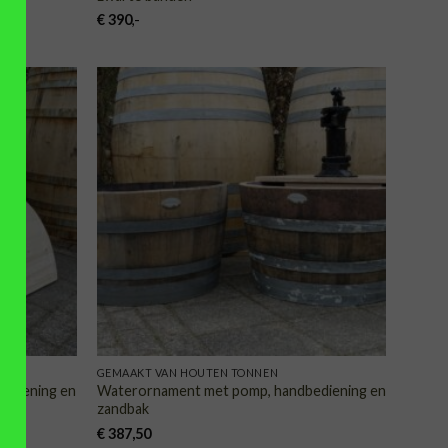
€
390
,-
VOEGEN
TOEVOEGEN
AAN
AAN
NGLIJST
VERLANGLIJST
GEMAAKT VAN HOUTEN TONNEN
ediening en
Waterornament met pomp, handbediening en
zandbak
€
387,50