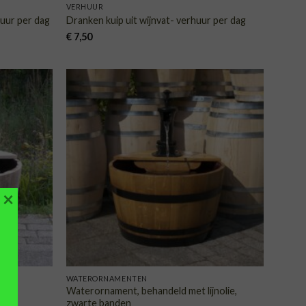
VERHUUR
huur per dag
Dranken kuip uit wijnvat- verhuur per dag
€
7,50
VOEGEN
TOEVOEGEN
AAN
AAN
NGLIJST
VERLANGLIJST
×
WATERORNAMENTEN
Waterornament, behandeld met lijnolie,
zwarte banden