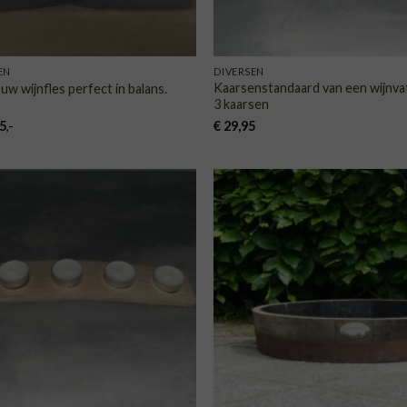
EN
DIVERSEN
Kaarsenstandaard van een wijnva
 uw wijnfles perfect in balans.
3 kaarsen
spronkelijke
Huidige
5
,-
€
29,95
js
prijs
s:
is:
9,95.
€ 15.
TOEVOEGEN
TOE
AAN
VERLANGLIJST
VERLA