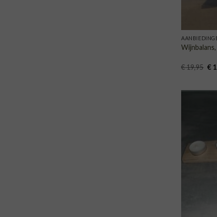
AANBIEDING
Wijnbalans,
Oor
€
19,95
€
1
pri
wa
€ 1