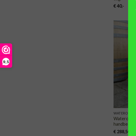
€
40
,-
9,5
WATERORNA
Waterornam
handbedien
€
288,50