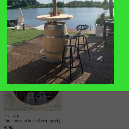
ACCESSOIRES
DIVERSEN
Lage hardhouten
Lijnolie gekookt voor regenton of
regentonverhoger, zwart, 53 tot
plantenbak, 1 liter
57cm, 225 liter
€
32,50
€
11,95
TOEVOEGEN
AAN
VERLANGLIJST
DIVERSEN
Rooster voor kuip of waterpartij
€
45
,-