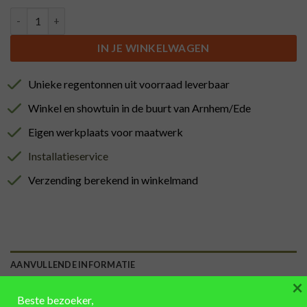
Waterornament, behandeld met lijnolie, zwarte banden aantal
IN JE WINKELWAGEN
Unieke regentonnen uit voorraad leverbaar
Winkel en showtuin in de buurt van Arnhem/Ede
Eigen werkplaats voor maatwerk
Installatieservice
Verzending berekend in winkelmand
AANVULLENDE INFORMATIE
×
Hoogte 82 cm x Diameter 69 cm
Beste bezoeker,
AFMETINGEN