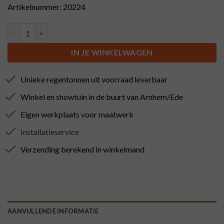
Artikelnummer: 20224
Zandbak met deksel voor uren speelplezier aantal
IN JE WINKELWAGEN
Unieke regentonnen uit voorraad leverbaar
Winkel en showtuin in de buurt van Arnhem/Ede
Eigen werkplaats voor maatwerk
Installatieservice
Verzending berekend in winkelmand
AANVULLENDE INFORMATIE