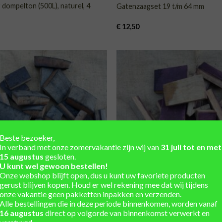
 dompelton (500L), naturel, 4
Gatenzaagset 19 t/m 64 mm
€
12,50
TOEVOEGEN
TOE
AAN
VERLANGLIJST
VERLA
Beste bezoeker,
In verband met onze zomervakantie zijn wij van
31 juli tot en met
15 augustus
gesloten.
U kunt wel gewoon bestellen!
Onze webshop blijft open, dus u kunt uw favoriete producten
gerust blijven kopen. Houd er wel rekening mee dat wij tijdens
onze vakantie geen pakketten inpakken en verzenden.
Alle bestellingen die in deze periode binnenkomen, worden vanaf
DIVERSEN
chunks, whiskyvat, barbequehout
Rookhout, chunks, wijnvat, barb
16 augustus
direct op volgorde van binnenkomst verwerkt en