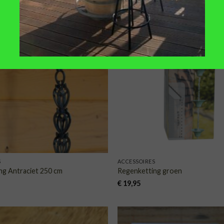
TOEVOEGEN
TOE
AAN
VERLANGLIJST
VERLA
S
ACCESSOIRES
ng Antraciet 250 cm
Regenketting groen
€
19,95