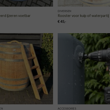
DIVERSEN
erd ijzeren voetbar
Rooster voor kuip of waterpartij
€
45
,-
TOEVOEGEN
TOE
AAN
VERLANGLIJST
VERLA
EN
ACCESSOIRES