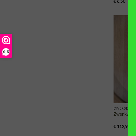
€
6,50
9,5
DIVERSEN
Zwenkwielen
€
112,95