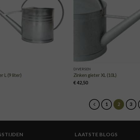
VERLANGLIJST
VERLA
DIVERSEN
r L (9 liter)
Zinken gieter XL (10L)
€
42,50
1
2
3
GSTIJDEN
LAATSTE BLOGS