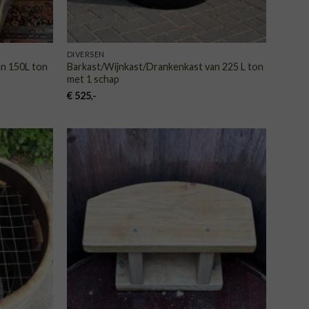
DIVERSEN
an 150L ton
Barkast/Wijnkast/Drankenkast van 225 L ton
met 1 schap
€
525
,-
VOEGEN
TOEVOEGEN
AAN
AAN
NGLIJST
VERLANGLIJST