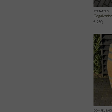
STATAFELS
Gegalvanise
€
250
,-
DOMPELBAD