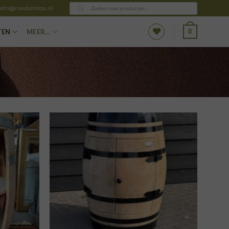
Producten
info@rondomton.nl
zoeken
0
TEN
MEER…
VOEGEN
TOEVOEGEN
AAN
AAN
NGLIJST
VERLANGLIJST