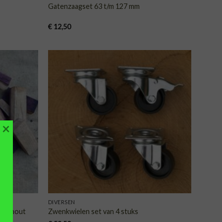
Gatenzaagset 63 t/m 127 mm
€
12,50
VOEGEN
TOEVOEGEN
AAN
AAN
NGLIJST
VERLANGLIJST
×
DIVERSEN
equehout
Zwenkwielen set van 4 stuks