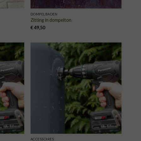
DOMPELBADEN
Zitting in dompelton
€
49,50
VOEGEN
TOEVOEGEN
AAN
AAN
NGLIJST
VERLANGLIJST
ACCESSOIRES