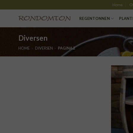
Skip
Home
O
to
content
REGENTONNEN
PLANT
Diversen
HOME
»
DIVERSEN
»
PAGINA 2