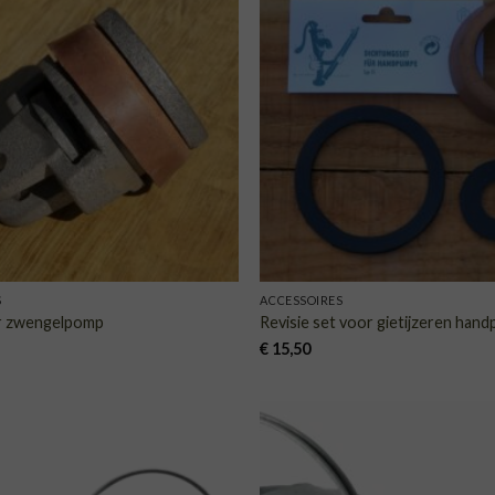
TOEVOEGEN
TOE
AAN
VERLANGLIJST
VERLA
S
ACCESSOIRES
r zwengelpomp
Revisie set voor gietijzeren ha
€
15,50
TOEVOEGEN
TOE
AAN