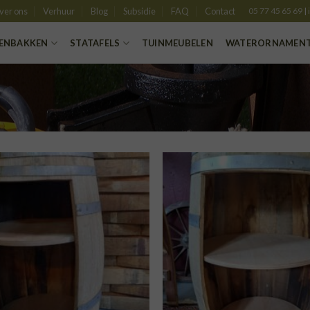
ver ons
Verhuur
Blog
Subsidie
FAQ
Contact
05 77 45 65 69
|
ENBAKKEN
STATAFELS
TUINMEUBELEN
WATERORNAMEN
TOEVOEGEN
TOE
AAN
VERLANGLIJST
VERLA