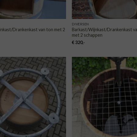
DIVERSEN
jnkast/Drankenkast van ton met 2
Barkast/Wijnkast/Drankenkast v
met 2 schappen
€
320
,-
TOEVOEGEN
TOE
AAN
VERLANGLIJST
VERLA