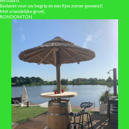
verstuurd.
€
5
,-
Bedankt voor uw begrip en een fijne zomer gewenst!
Met vriendelijke groet,
RONDOMTON
TOEVOEGEN
TOE
AAN
VERLANGLIJST
VERLA
ACCESSOIRES
Ketting van gegalvaniseerd ijzer, 
 XL set van 4 stuks incl. montage
schakel
€
16
,-