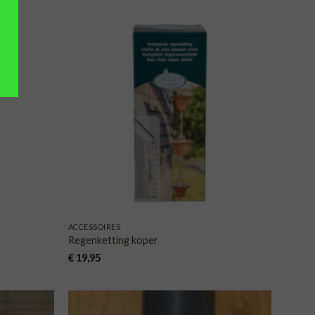
VOEGEN
TOEVOEGEN
AAN
AAN
NGLIJST
VERLANGLIJST
ACCESSOIRES
Regenketting koper
€
19,95