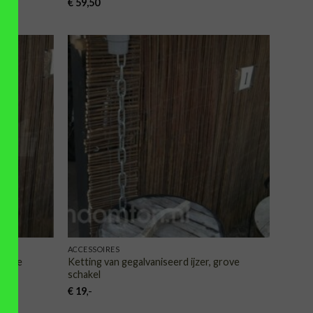
€
59,50
VOEGEN
TOEVOEGEN
AAN
AAN
NGLIJST
VERLANGLIJST
ACCESSOIRES
kleine
Ketting van gegalvaniseerd ijzer, grove
schakel
€
19
,-