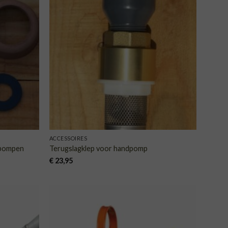
VOEGEN
TOEVOEGEN
AAN
AAN
NGLIJST
VERLANGLIJST
ACCESSOIRES
ndpompen
Terugslagklep voor handpomp
€
23,95
VOEGEN
TOEVOEGEN
AAN
AAN