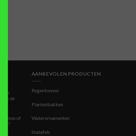
n
AANBEVOLEN PRODUCTEN
Regentonnen
 van
is in de
Plantenbakken
egenton of
Waterornamenten
open?
Statafels