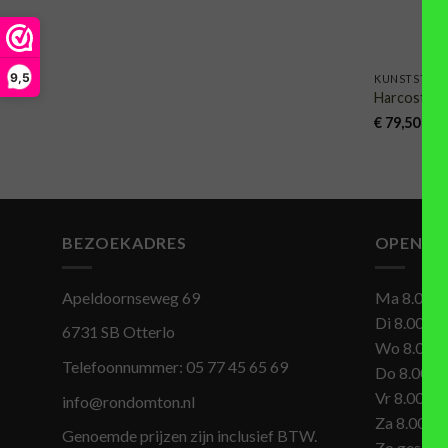
9,5
KUNSTSTOF
Harcostar r
€
79,50
BEZOEKADRES
OPENIN
Apeldoornseweg 69
Ma 8.00-1
Di 8.00-17
6731 SB Otterlo
Wo 8.00-1
Telefoonnummer:
05 77 45 65 69
Do 8.00-1
Vr 8.00-17
info@rondomton.nl
Za 8.00-1
Genoemde prijzen zijn inclusief BTW.
Zo geslot