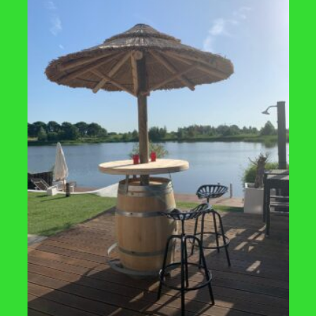
KUNSTSTOF
egenton 168 ltr antraciet
Harcostar regenton 168 ltr groe
€
79,50
GSTIJDEN
LAATSTE BLOGS
7.00u
Waarom het opvangen
.00u
regenwater essentieel 
huidige tijden
7.00u
7.00u
Waarom een houten r
.00u
kunststof regenton k
4.00u
en