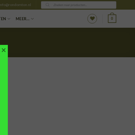
Producten
info@rondomton.nl
zoeken
0
TEN
MEER…
×
VOEGEN
AAN
NGLIJST