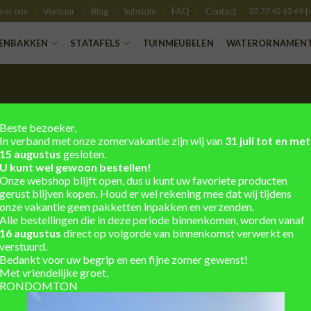
ver ons
Verhuur
Blog
Subsidie
FAQ
Contact
05 77 45 65 69
|
ENBAKKEN
STATAFELS
TUINMEUBELEN
WATERORNAMEN
Beste bezoeker,
In verband met onze zomervakantie zijn wij van
31 juli tot en met
15 augustus
gesloten.
U kunt wel gewoon bestellen!
Onze webshop blijft open, dus u kunt uw favoriete producten
gerust blijven kopen. Houd er wel rekening mee dat wij tijdens
TOEVOEGEN
TOE
onze vakantie geen pakketten inpakken en verzenden.
AAN
VERLANGLIJST
VERLA
Alle bestellingen die in deze periode binnenkomen, worden vanaf
16 augustus
direct op volgorde van binnenkomst verwerkt en
verstuurd.
Bedankt voor uw begrip en een fijne zomer gewenst!
Met vriendelijke groet,
RONDOMTON