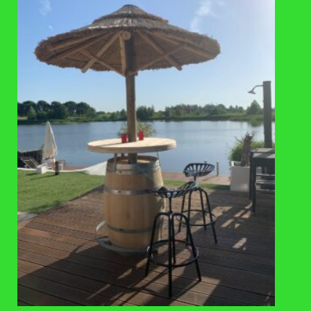
info@rondomton.nl
Genoemde prijzen zijn inclusief BTW.
OPENINGSTIJDEN
Ma 8.00-17.00u
Di 8.00-17.00u
Wo 8.00-17.00u
Do 8.00-17.00u
Vr 8.00-17.00u
Za 8.00-14.00u
Zo gesloten
LAATSTE BLOGS