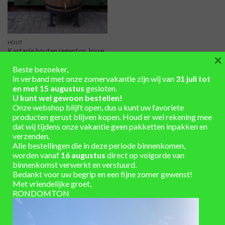
HOUT
Kastanje houten regenton, losse
×
deksel en messing kraan laag
geplaatst, zwarte banden, hout
Beste bezoeker,
gebeitst, zwarte ijzeren verhoger
In verband met onze zomervakantie zijn wij van
31 juli tot
175L
en met 15 augustus
gesloten.
€
430
,-
U kunt wel gewoon bestellen!
Onze webshop blijft open, dus u kunt uw favoriete
producten gerust blijven kopen. Houd er wel rekening mee
dat wij tijdens onze vakantie geen pakketten inpakken en
verzenden.
Alle bestellingen die in deze periode binnenkomen,
worden vanaf
16 augustus
direct op volgorde van
BEZOEKADRES
binnenkomst verwerkt en verstuurd.
Bedankt voor uw begrip en een fijne zomer gewenst!
Met vriendelijke groet,
Apeldoornseweg 69
RONDOMTON
6731 SB Otterlo
Telefoonnummer:
05 77 45 65 69