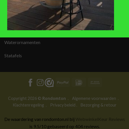
AANBEVOLEN PRODUCTEN
Regentonnen
Plantenbakken
Waterornamenten
Statafels
PayPal
IDeal
Bank
Transfer
Copyright 2026 ©
Rondomton
.
Algemene voorwaarden
.
Klachtenregeling
.
Privacy beleid
.
Bezorging & retour
De waardering van rondomton.nl bij
WebwinkelKeur Reviews
is 9.5/10 gebaseerd op 404 reviews.