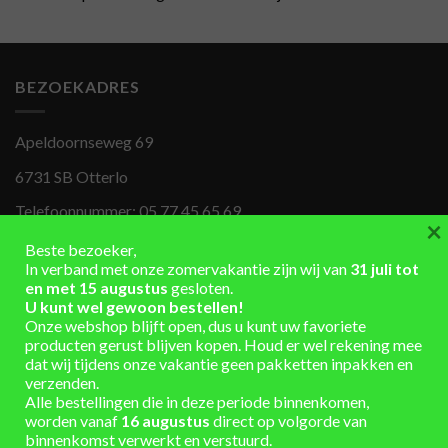
BEZOEKADRES
Apeldoornseweg 69
6731 SB Otterlo
Telefoonnummer:
05 77 45 65 69
×
info@rondomton.nl
Beste bezoeker,
In verband met onze zomervakantie zijn wij van
31 juli tot
Genoemde prijzen zijn inclusief BTW.
en met 15 augustus
gesloten.
U kunt wel gewoon bestellen!
Onze webshop blijft open, dus u kunt uw favoriete
producten gerust blijven kopen. Houd er wel rekening mee
OPENINGSTIJDEN
dat wij tijdens onze vakantie geen pakketten inpakken en
verzenden.
Alle bestellingen die in deze periode binnenkomen,
Ma 8.00-17.00u
worden vanaf
16 augustus
direct op volgorde van
Di 8.00-17.00u
binnenkomst verwerkt en verstuurd.