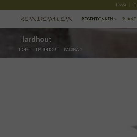
Skip
Home
O
to
content
REGENTONNEN
PLANT
Hardhout
HOME
»
HARDHOUT
»
PAGINA 2