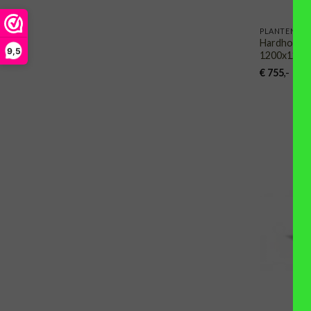
PLANTENBA
Hardhoute
9,5
1200x1200
€
755
,-