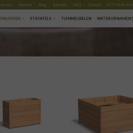
ver ons
Verhuur
Blog
Subsidie
FAQ
Contact
05 77 45 65 69
|
ENBAKKEN
STATAFELS
TUINMEUBELEN
WATERORNAMEN
TOEVOEGEN
TOE
AAN
VERLANGLIJST
VERLA