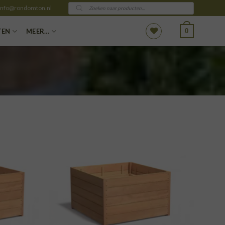
Producten
info@rondomton.nl
zoeken
0
TEN
MEER…
VOEGEN
TOEVOEGEN
AAN
AAN
NGLIJST
VERLANGLIJST