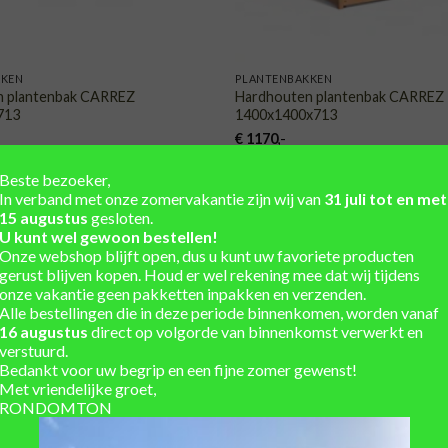
KKEN
PLANTENBAKKEN
n plantenbak CARREZ
Hardhouten plantenbak CARREZ
713
1400x1400x713
€
1170
,-
Beste bezoeker,
In verband met onze zomervakantie zijn wij van
31 juli tot en met
15 augustus
gesloten.
U kunt wel gewoon bestellen!
TOEVOEGEN
TOE
Onze webshop blijft open, dus u kunt uw favoriete producten
AAN
gerust blijven kopen. Houd er wel rekening mee dat wij tijdens
VERLANGLIJST
VERLA
onze vakantie geen pakketten inpakken en verzenden.
Alle bestellingen die in deze periode binnenkomen, worden vanaf
16 augustus
direct op volgorde van binnenkomst verwerkt en
verstuurd.
Bedankt voor uw begrip en een fijne zomer gewenst!
Met vriendelijke groet,
RONDOMTON