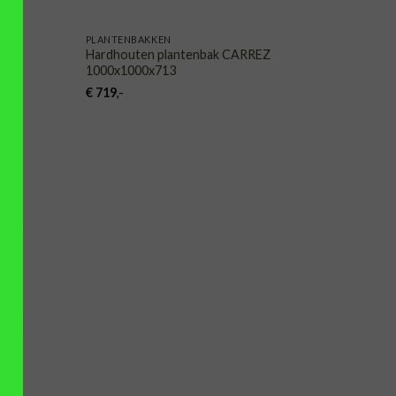
PLANTENBAKKEN
Hardhouten plantenbak CARREZ
1000x1000x713
€
719
,-
VOEGEN
AAN
NGLIJST