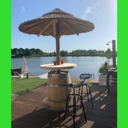
KKEN
PLANTENBAKKEN
n plantenbak CARREZ
Hardhouten plantenbak CARREZ
x574
1200x1200x435
€
568
,-
TOEVOEGEN
TOE
AAN
VERLANGLIJST
VERLA