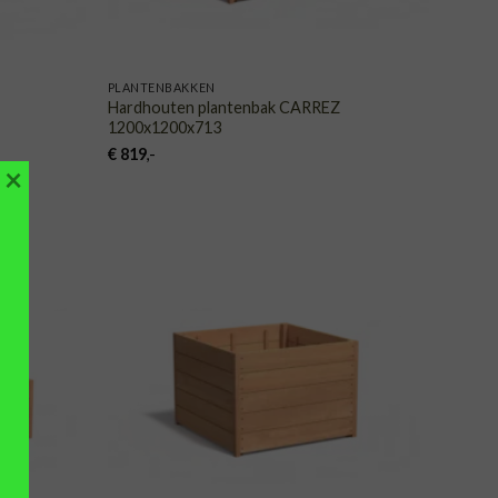
PLANTENBAKKEN
Hardhouten plantenbak CARREZ
1200x1200x713
€
819
,-
×
VOEGEN
TOEVOEGEN
AAN
AAN
NGLIJST
VERLANGLIJST