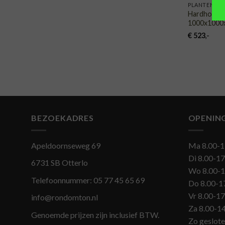
PLANTENBA
Hardhoute
1000x1000
€
523
,-
BEZOEKADRES
OPENIN
Apeldoornseweg 69
Ma 8.00-1
Di 8.00-17
6731 SB Otterlo
Wo 8.00-1
Telefoonnummer:
05 77 45 65 69
Do 8.00-1
Vr 8.00-17
info@rondomton.nl
Za 8.00-1
Genoemde prijzen zijn inclusief BTW.
Zo geslot