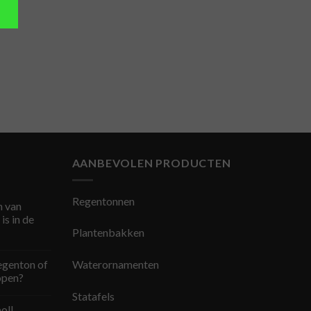
AANBEVOLEN PRODUCTEN
Regentonnen
 van
is in de
Plantenbakken
egenton of
Waterornamenten
open?
Statafels
ol!