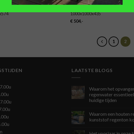
KKEN
PLANTENBAKKEN
n plantenbak CARREZ
Hardhouten plantenbak CARREZ
x574
1000x1000x435
€
504
,-
1
2
GSTIJDEN
LAATSTE BLOGS
7.00u
Waarom het opvangen
.00u
regenwater essentieel 
huidige tijden
7.00u
7.00u
Waarom een houten r
.00u
kunststof regenton k
4.00u
en
Het voorjaar in onze b