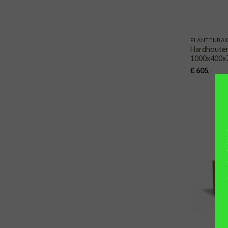
PLANTENBA
Hardhoute
1000x400x
€
605
,-