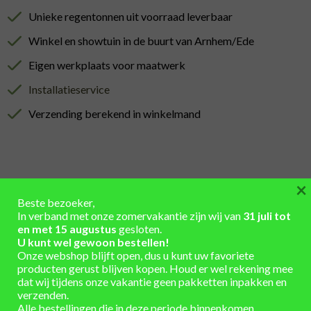
Unieke regentonnen uit voorraad leverbaar
Winkel en showtuin in de buurt van Arnhem/Ede
Eigen werkplaats voor maatwerk
Installatieservice
Verzending berekend in winkelmand
×
AANVULLENDE INFORMATIE
Beste bezoeker,
In verband met onze zomervakantie zijn wij van
31 juli tot
en met 15 augustus
gesloten.
afhaal: direct leverbaar, verzending: 1-3
U kunt wel gewoon bestellen!
LEVERTIJD
werkdagen
Onze webshop blijft open, dus u kunt uw favoriete
producten gerust blijven kopen. Houd er wel rekening mee
dat wij tijdens onze vakantie geen pakketten inpakken en
verzenden.
Alle bestellingen die in deze periode binnenkomen,