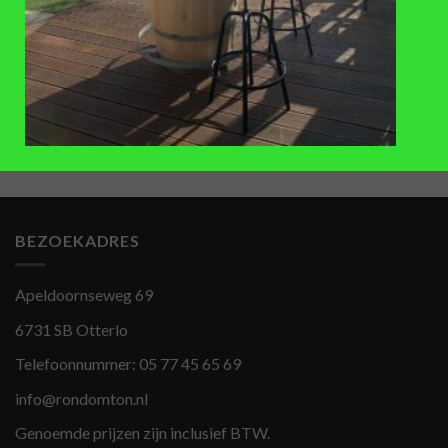
CADEAUBONNEN
CADEAUBONNEN
Cadeaubon Rondomton 100
Cadeaubon Rondomton 200
€
100
,-
€
200
,-
BEZOEKADRES
Apeldoornseweg 69
6731 SB Otterlo
Telefoonnummer:
05 77 45 65 69
info@rondomton.nl
Genoemde prijzen zijn inclusief BTW.