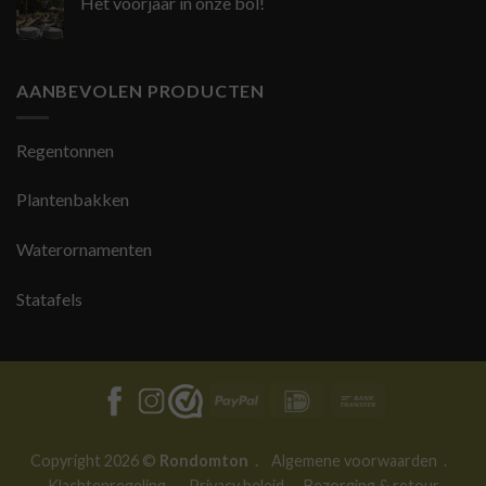
Het voorjaar in onze bol!
AANBEVOLEN PRODUCTEN
Regentonnen
Plantenbakken
Waterornamenten
Statafels
PayPal
IDeal
Bank
Transfer
Copyright 2026 ©
Rondomton
.
Algemene voorwaarden
.
Klachtenregeling
.
Privacy beleid
.
Bezorging & retour