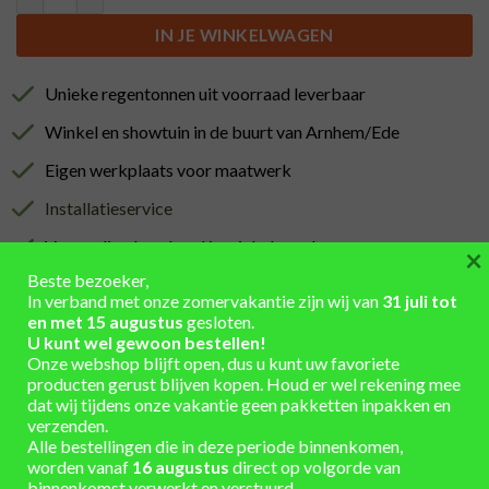
IN JE WINKELWAGEN
Unieke regentonnen uit voorraad leverbaar
Winkel en showtuin in de buurt van Arnhem/Ede
Eigen werkplaats voor maatwerk
Installatieservice
Verzending berekend in winkelmand
×
Beste bezoeker,
In verband met onze zomervakantie zijn wij van
31 juli tot
en met 15 augustus
gesloten.
U kunt wel gewoon bestellen!
Onze webshop blijft open, dus u kunt uw favoriete
AANVULLENDE INFORMATIE
producten gerust blijven kopen. Houd er wel rekening mee
dat wij tijdens onze vakantie geen pakketten inpakken en
verzenden.
Hoogte 32 cm x Diameter 51 cm
AFMETINGEN
Alle bestellingen die in deze periode binnenkomen,
worden vanaf
16 augustus
direct op volgorde van
Hout
,
kastanje hout – nieuw
MATERIAAL
binnenkomst verwerkt en verstuurd.