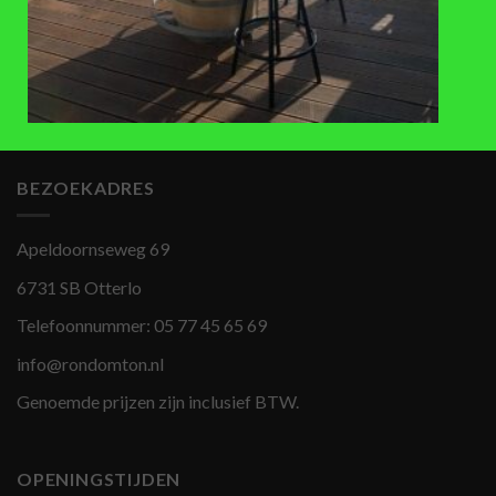
ACCESSOIRES
DIVERSEN
Lage Bankirai houten
Zwenkwielen set van 4 stuks
regentonverhoger (34-41,5cm),
100L
€
25
,-
€
59,50
BEZOEKADRES
Apeldoornseweg 69
6731 SB Otterlo
Telefoonnummer:
05 77 45 65 69
info@rondomton.nl
Genoemde prijzen zijn inclusief BTW.
OPENINGSTIJDEN