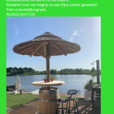
Bedankt voor uw begrip en een fijne zomer gewenst!
onbehandeld
KLEUR HOUT
Met vriendelijke groet,
RONDOMTON
gegalvaniseerd, onbehandeld
KLEUR BANDEN
1-3 werkdagen
LEVERTIJD
VAAK SAMEN GEKOCHT
TOEVOEGEN
TOEVOEGEN
AAN
AAN
VERLANGLIJST
VERLANGLIJST