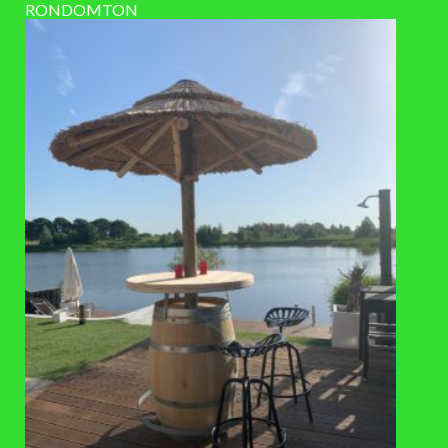
RONDOMTON
3-5 werkdagen
LEVERTIJD
VAAK SAMEN GEKOCHT
TOEVOEGEN
AAN
VERLANGLIJST
PLANTENBAKKEN
Plantenbak van eiken wijnvat, op
liggers
€
315
,-