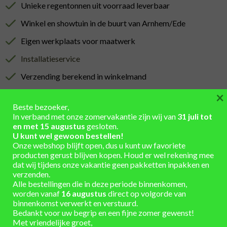
Unieke regentonnen uit voorraad leverbaar
Winkel en showtuin in de buurt van Arnhem/Ede
Eigen werkplaats voor maatwerk
Installatieservice
Verzending berekend in winkelmand
×
Beste bezoeker,
In verband met onze zomervakantie zijn wij van
31 juli tot
en met 15 augustus
gesloten.
U kunt wel gewoon bestellen!
AANVULLENDE INFORMATIE
Onze webshop blijft open, dus u kunt uw favoriete
producten gerust blijven kopen. Houd er wel rekening mee
dat wij tijdens onze vakantie geen pakketten inpakken en
Lengte 77 cm x Hoogte 57 cm
AFMETINGEN
verzenden.
Hout
,
kastanje hout
,
oud gemaakt
MATERIAAL
Alle bestellingen die in deze periode binnenkomen,
worden vanaf
16 augustus
direct op volgorde van
binnenkomst verwerkt en verstuurd.
onbehandeld
KLEUR HOUT
Bedankt voor uw begrip en een fijne zomer gewenst!
Met vriendelijke groet,
onbehandeld, roest bruin
KLEUR BANDEN