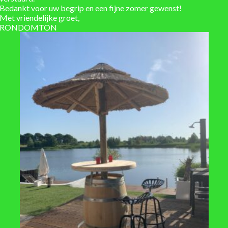
Eigen werkplaats voor ma
Bedankt voor uw begrip en een fijne zomer gewenst!
Met vriendelijke groet,
Installatieservice
RONDOMTON
Verzending berekend in w
te 21 cm
lvaniseerd
,
ijzer
,
Metaal
erkdagen, afhaal: direct leverbaar