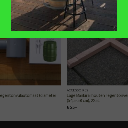
TOEVOEGEN
TOE
AAN
VERLANGLIJST
VERLA
ACCESSOIRES
regentonvulautomaat (diameter
Lage Bankirai houten regentonve
(54,5-58 cm), 225L
€
25
,-