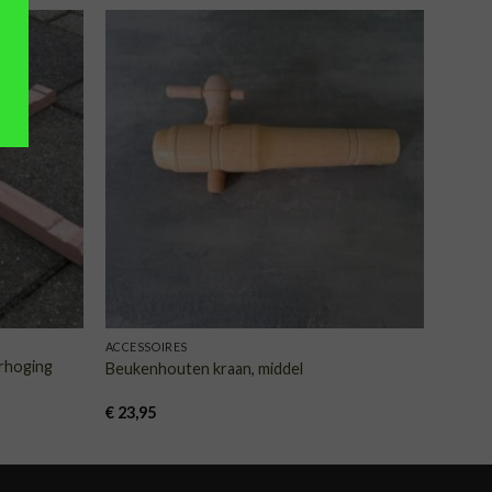
VOEGEN
TOEVOEGEN
AAN
AAN
NGLIJST
VERLANGLIJST
ACCESSOIRES
rhoging
Beukenhouten kraan, middel
€
23,95