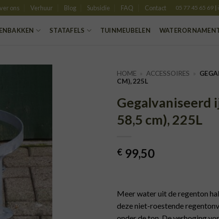
ver ons
Verhuur
Blog
Subsidie
FAQ
Contact
05 77 45 65 69
|
ENBAKKEN
STATAFELS
TUINMEUBELEN
WATERORNAMEN
HOME
»
ACCESSOIRES
»
GEGA
CM), 225L
Gegalvaniseerd i
EVOEGEN
AAN
58,5 cm), 225L
LANGLIJST
99,50
€
Meer water uit de regenton hal
deze niet-roestende regenton
onder de ton. De verhoging vo