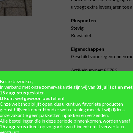
u voegt extra levensjaren toe a
Pluspunten
Stevig
Roest niet
Eigenschappen
Geschikt voor regentonnen met
Artikelnummer: 80783
Beste bezoeker,
Gegalvaniseerd ijzeren regento
In verband met onze zomervakantie zijn wij van
31 juli tot en met
15 augustus
gesloten.
U kunt wel gewoon bestellen!
Onze webshop blijft open, dus u kunt uw favoriete producten
gerust blijven kopen. Houd er wel rekening mee dat wij tijdens
Unieke regentonnen uit vo
onze vakantie geen pakketten inpakken en verzenden.
Alle bestellingen die in deze periode binnenkomen, worden vanaf
Winkel en showtuin in de 
16 augustus
direct op volgorde van binnenkomst verwerkt en
verstuurd.