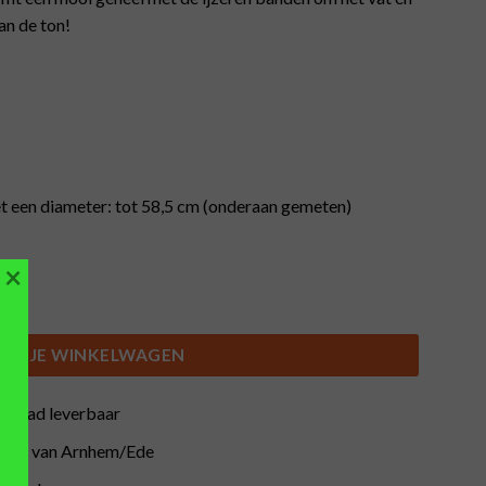
an de ton!
 een diameter: tot 58,5 cm (onderaan gemeten)
×
nverhoging (tot 58,5 cm), 225L aantal
IN JE WINKELWAGEN
orraad leverbaar
buurt van Arnhem/Ede