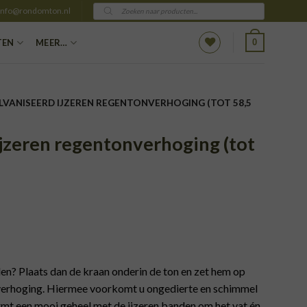
Producten
info@rondomton.nl
zoeken
0
TEN
MEER…
LVANISEERD IJZEREN REGENTONVERHOGING (TOT 58,5
jzeren regentonverhoging (tot
en? Plaats dan de kraan onderin de ton en zet hem op
verhoging. Hiermee voorkomt u ongedierte en schimmel
rmt een mooi geheel met de ijzeren banden om het vat én