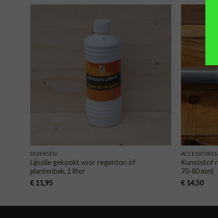
TOEVOEGEN
AAN
VERLANGLIJST
DIVERSEN
ACCESSOIRES
Lijnolie gekookt voor regenton of
Kunststof 
plantenbak, 1 liter
70-80 mm)
€
11,95
€
14,50