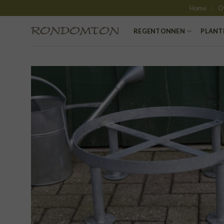
Skip
Home
O
to
content
REGENTONNEN
PLANT
TO
VER