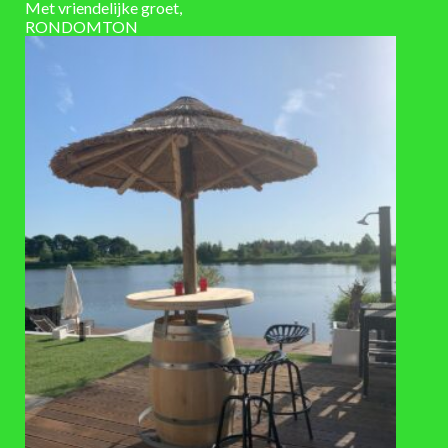
Met vriendelijke groet,
RONDOMTON
VAAK SAMEN GEKOCHT
TOEVOEGEN
TOEVOEGEN
AAN
AAN
VERLANGLIJST
VERLANGLIJST
ACCESSOIRES
OP = OP
Revisie set voor gietijzeren
Zinken emmer (5L)
handpompen
€
15,50
€
11,50