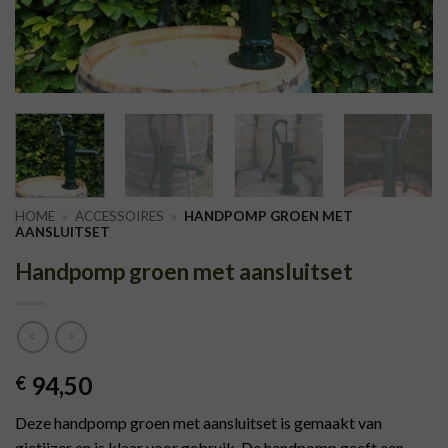
HOME
»
ACCESSOIRES
»
HANDPOMP GROEN MET
AANSLUITSET
Handpomp groen met aansluitset
94,50
€
Deze handpomp groen met aansluitset is gemaakt van
gietijzer en is klaar voor gebruik. De handpomp geeft een