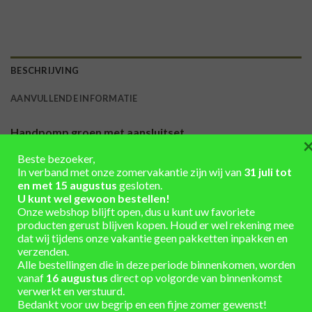
BESCHRIJVING
AANVULLENDE INFORMATIE
Handpomp groen met aansluitset
Een nieuwe handpomp helemaal klaar voor gebruik, de pomp
Beste bezoeker,
In verband met onze zomervakantie zijn wij van
31 juli tot
is gesmeerd en is inclusief de PVC aansluitset.
en met 15 augustus
gesloten.
Sterk en gaat jarenlang mee. Of bestel gelijk een houten
U kunt wel gewoon bestellen!
regenton met
Onze webshop blijft open, dus u kunt uw favoriete
producten gerust blijven kopen. Houd er wel rekening mee
handpomp
https://rondomton.nl/product/regentonnen/regento
dat wij tijdens onze vakantie geen pakketten inpakken en
van-hout-met-handpomp-225l/
verzenden.
Uiteraard kan de handpomp op alle soorten houten
Alle bestellingen die in deze periode binnenkomen, worden
regentonnen gemonteerd worden.
vanaf
16 augustus
direct op volgorde van binnenkomst
verwerkt en verstuurd.
Ook voor het onderhoud van de handpomp kunt u bij ons
Bedankt voor uw begrip en een fijne zomer gewenst!
terecht.