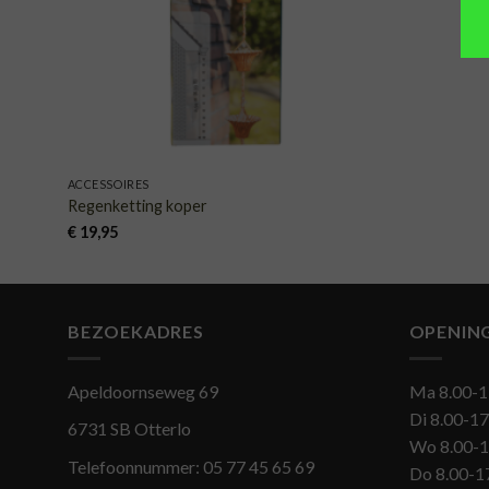
ACCESSOIRES
Regenketting koper
€
19,95
BEZOEKADRES
OPENIN
Apeldoornseweg 69
Ma 8.00-1
Di 8.00-17
6731 SB Otterlo
Wo 8.00-1
Telefoonnummer:
05 77 45 65 69
Do 8.00-1