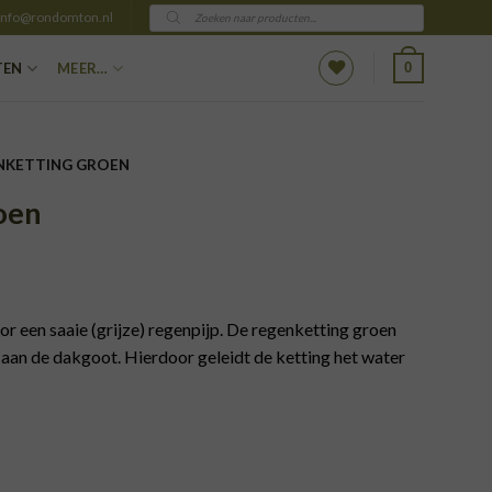
Producten
info@rondomton.nl
zoeken
0
TEN
MEER…
NKETTING GROEN
oen
r een saaie (grijze) regenpijp. De regenketting groen
 aan de dakgoot. Hierdoor geleidt de ketting het water