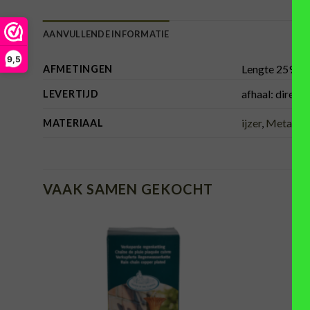
AANVULLENDE INFORMATIE
9,5
Lengte 259 c
AFMETINGEN
afhaal: direct
LEVERTIJD
ijzer
,
Metaal
MATERIAAL
VAAK SAMEN GEKOCHT
TOEVOEGEN
AAN
VERLANGLIJST