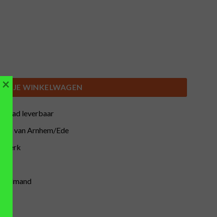
×
IN JE WINKELWAGEN
orraad leverbaar
buurt van Arnhem/Ede
atwerk
inkelmand