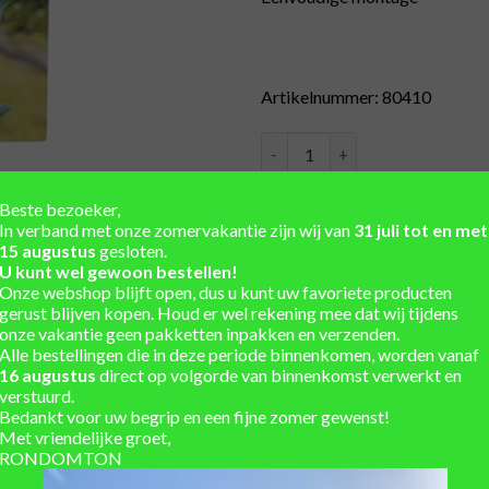
Artikelnummer: 80410
Regenketting groen aantal
Beste bezoeker,
In verband met onze zomervakantie zijn wij van
31 juli tot en met
15 augustus
gesloten.
Unieke regentonnen uit vo
U kunt wel gewoon bestellen!
Onze webshop blijft open, dus u kunt uw favoriete producten
Winkel en showtuin in de 
gerust blijven kopen. Houd er wel rekening mee dat wij tijdens
Eigen werkplaats voor ma
onze vakantie geen pakketten inpakken en verzenden.
Alle bestellingen die in deze periode binnenkomen, worden vanaf
Installatieservice
16 augustus
direct op volgorde van binnenkomst verwerkt en
verstuurd.
Verzending berekend in w
Bedankt voor uw begrip en een fijne zomer gewenst!
Met vriendelijke groet,
RONDOMTON