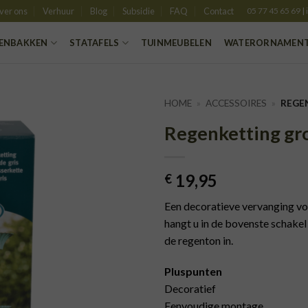
ver ons
Verhuur
Blog
Subsidie
FAQ
Contact
05 77 45 65 69
|
ENBAKKEN
STATAFELS
TUINMEUBELEN
WATERORNAMEN
HOME
»
ACCESSOIRES
»
REGE
Regenketting gr
TOEVOEGEN
AAN
VERLANGLIJST
19,95
€
Een decoratieve vervanging voo
hangt u in de bovenste schakel
de regenton in.
Pluspunten
Decoratief
Eenvoudige montage