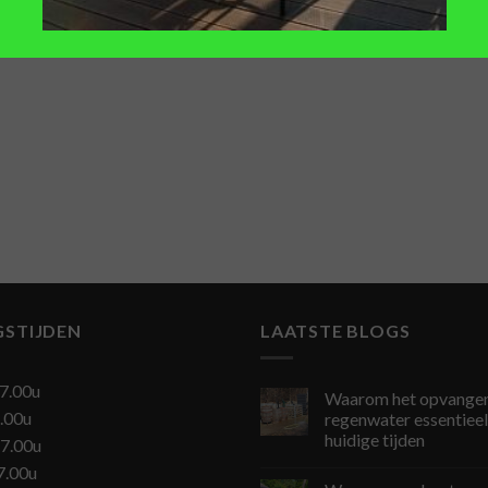
GSTIJDEN
LAATSTE BLOGS
7.00u
Waarom het opvangen
.00u
regenwater essentieel 
huidige tijden
7.00u
7.00u