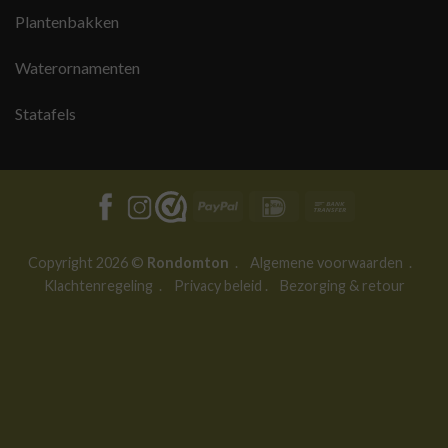
Plantenbakken
Waterornamenten
Statafels
PayPal
IDeal
Bank
Transfer
Copyright 2026 ©
Rondomton
.
Algemene voorwaarden
.
Klachtenregeling
.
Privacy beleid
.
Bezorging & retour