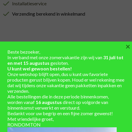
Installatieservice
Verzending berekend in winkelmand
×
BESCHRIJVING
Beste bezoeker,
In verband met onze zomervakantie zijn wij van
31 juli tot
AANVULLENDE INFORMATIE
en met 15 augustus
gesloten.
U kunt wel gewoon bestellen!
Onze webshop blijft open, dus u kunt uw favoriete
Breedte in cm
67
producten gerust blijven kopen. Houd er wel rekening mee
Diameter
67
dat wij tijdens onze vakantie geen pakketten inpakken en
verzenden.
Diepte in cm
67
Alle bestellingen die in deze periode binnenkomen,
Geschikt voor
Roto Regenton 240 liter
worden vanaf
16 augustus
direct op volgorde van
Hoogte in cm
27
binnenkomst verwerkt en verstuurd.
Bedankt voor uw begrip en een fijne zomer gewenst!
Kleur
Bruin
Met vriendelijke groet,
Materiaal
Kunststof
RONDOMTON
Merk
Roto