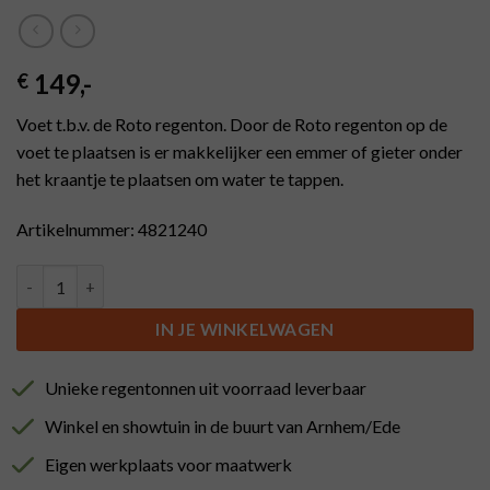
149
,-
€
Voet t.b.v. de Roto regenton. Door de Roto regenton op de
voet te plaatsen is er makkelijker een emmer of gieter onder
het kraantje te plaatsen om water te tappen.
Artikelnummer: 4821240
Voet tbv Roto ton 240 ltr bruin aantal
IN JE WINKELWAGEN
Unieke regentonnen uit voorraad leverbaar
Winkel en showtuin in de buurt van Arnhem/Ede
Eigen werkplaats voor maatwerk