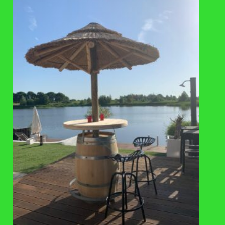
VAAK SAMEN GEKOCHT
TOEVOEGEN
AAN
VERLANGLIJST
KUNSTSTOF
Roto regenton bruin 240 liter
€
225
,-