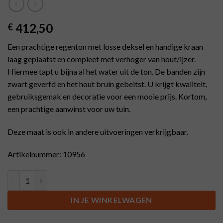
412,50
€
Een prachtige regenton met losse deksel en handige kraan
laag geplaatst en compleet met verhoger van hout/ijzer.
Hiermee tapt u bijna al het water uit de ton. De banden zijn
zwart geverfd en het hout bruin gebeitst. U krijgt kwaliteit,
gebruiksgemak en decoratie voor een mooie prijs. Kortom,
een prachtige aanwinst voor uw tuin.
Deze maat is ook in andere uitvoeringen verkrijgbaar.
Artikelnummer: 10956
Kastanje houten regenton, losse deksel en messing kraan laag g
IN JE WINKELWAGEN