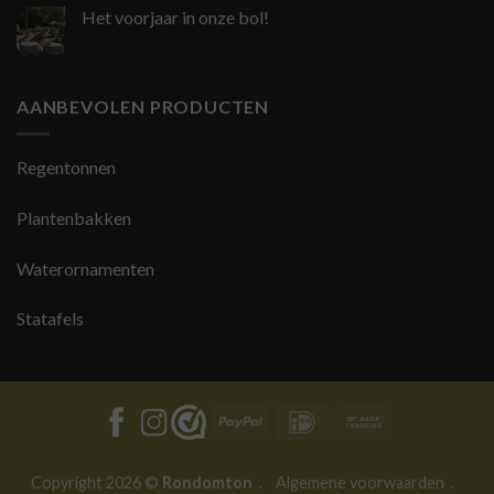
Het voorjaar in onze bol!
AANBEVOLEN PRODUCTEN
Regentonnen
Plantenbakken
Waterornamenten
Statafels
PayPal
IDeal
Bank
Transfer
Copyright 2026 ©
Rondomton
.
Algemene voorwaarden
.