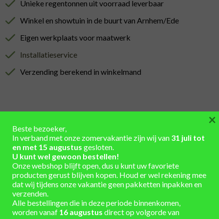
Unieke regentonnen uit voorraad leverbaar
Winkel en showtuin in de buurt van Arnhem/Ede
Eigen werkplaats voor maatwerk
Installatieservice
Verzending berekend in winkelmand
×
Beste bezoeker,
AANVULLENDE INFORMATIE
In verband met onze zomervakantie zijn wij van
31 juli tot
en met 15 augustus
gesloten.
U kunt wel gewoon bestellen!
Hoogte 85 cm x Diameter 62 cm
AFMETINGEN
Onze webshop blijft open, dus u kunt uw favoriete
INHOUD
producten gerust blijven kopen. Houd er wel rekening mee
150
(LITER)
dat wij tijdens onze vakantie geen pakketten inpakken en
verzenden.
Hout
,
kastanje hout – nieuw
MATERIAAL
Alle bestellingen die in deze periode binnenkomen,
worden vanaf
16 augustus
direct op volgorde van
KLEUR
behandeld, zwart