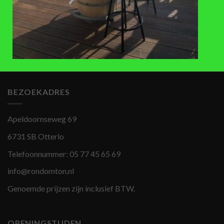
ACCESSOIRES
ACCESSOIRES
Kunststof regentonvulautomaat
Regenton overloopbuisje van
(diameter 70-80 mm)
koper
€
14,50
€
12,50
BEZOEKADRES
Apeldoornseweg 69
6731 SB Otterlo
Telefoonnummer:
05 77 45 65 69
info@rondomton.nl
Genoemde prijzen zijn inclusief BTW.
OPENINGSTIJDEN