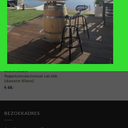
TOEVOEGEN
AAN
VERLANGLIJST
REGENTONNEN
Regentonvulautomaat van zink
(diameter 80mm)
€
68
,-
BEZOEKADRES