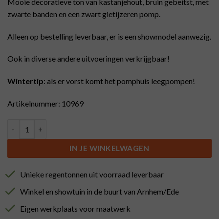
Mooie decoratieve ton van kastanjehout, bruin gebeitst, met
zwarte banden en een zwart gietijzeren pomp.
Alleen op bestelling leverbaar, er is een showmodel aanwezig.
Ook in diverse andere uitvoeringen verkrijgbaar!
Wintertip
: als er vorst komt het pomphuis leegpompen!
Artikelnummer: 10969
Kastanje ton 150L, zwarte banden, gebeitst, met pomp aantal
IN JE WINKELWAGEN
Unieke regentonnen uit voorraad leverbaar
Winkel en showtuin in de buurt van Arnhem/Ede
Eigen werkplaats voor maatwerk