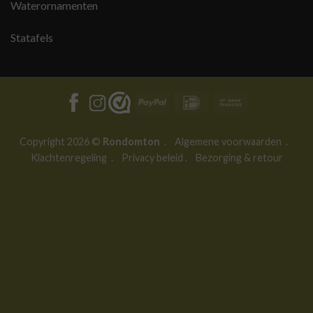
Waterornamenten
Statafels
PayPal
IDeal
Bank
Transfer
Copyright 2026 ©
Rondomton
.
Algemene voorwaarden
.
Klachtenregeling
.
Privacy beleid
.
Bezorging & retour