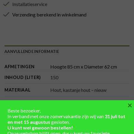
Installatieservice
Verzending berekend in winkelmand
AANVULLENDE INFORMATIE
Hoogte 85 cm x Diameter 62 cm
AFMETINGEN
150
INHOUD (LITER)
Hout
,
kastanje hout – nieuw
MATERIAAL
behandeld, zwart
×
KLEUR BANDEN
Beste bezoeker,
behandeld, bruin, gebeitst
KLEUR HOUT
In verband met onze zomervakantie zijn wij van
31 juli tot
en met 15 augustus
gesloten.
U kunt wel gewoon bestellen!
met handpomp
UITVOERING
Onze webshop blijft open, dus u kunt uw favoriete