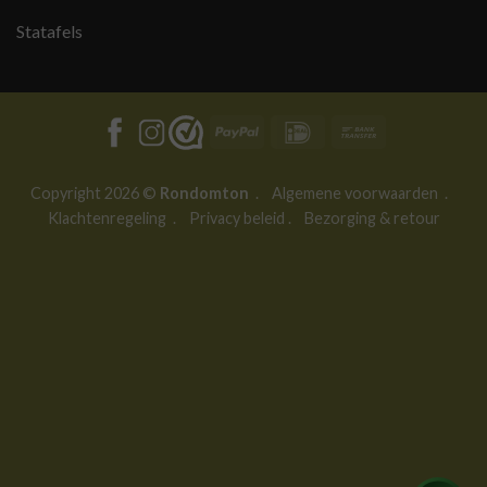
Statafels
PayPal
IDeal
Bank
Transfer
Copyright 2026 ©
Rondomton
.
Algemene voorwaarden
.
Klachtenregeling
.
Privacy beleid
.
Bezorging & retour