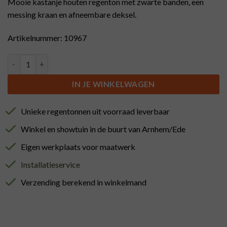
Mooie kastanje houten regenton met zwarte banden, een
messing kraan en afneembare deksel.
Artikelnummer: 10967
Regenton met losse deksel, zwarte banden en messing kraan laa
IN JE WINKELWAGEN
Unieke regentonnen uit voorraad leverbaar
Winkel en showtuin in de buurt van Arnhem/Ede
Eigen werkplaats voor maatwerk
Installatieservice
Verzending berekend in winkelmand