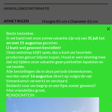
AANVULLENDE INFORMATIE
Hoogte 85 cm x Diameter 62 cm
AFMETINGEN
×
150
INHOUD (LITER)
Beste bezoeker,
In verband met onze zomervakantie zijn wij van
31 juli tot
Hout
,
kastanje hout – nieuw
MATERIAAL
en met 15 augustus
gesloten.
U kunt wel gewoon bestellen!
behandeld, zwart
KLEUR BANDEN
Onze webshop blijft open, dus u kunt uw favoriete
producten gerust blijven kopen. Houd er wel rekening mee
dat wij tijdens onze vakantie geen pakketten inpakken en
onbehandeld
KLEUR HOUT
verzenden.
Alle bestellingen die in deze periode binnenkomen,
met kraan, met losse deksel
UITVOERING
worden vanaf
16 augustus
direct op volgorde van
binnenkomst verwerkt en verstuurd.
3-5 werkdagen
LEVERTIJD
Bedankt voor uw begrip en een fijne zomer gewenst!
Met vriendelijke groet,
RONDOMTON
VAAK SAMEN GEKOCHT