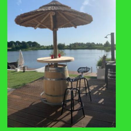
TOEVOEGEN
TOEVOEGEN
AAN
AAN
VERLANGLIJST
VERLANGLIJST
REGENTONNEN
REGENTONNEN
Regenton voet, hardhout, 43 tot
Regentonvulautomaat van zink
50,5 cm, zwart, 150 liter
(diameter 80mm)
€
84,50
€
68
,-
BEZOEKADRES
Apeldoornseweg 69