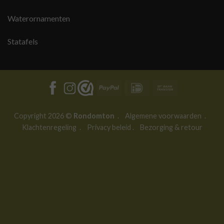
Waterornamenten
Statafels
PayPal
IDeal
Bank
Transfer
Copyright 2026 ©
Rondomton
.
Algemene voorwaarden
.
Klachtenregeling
.
Privacy beleid
.
Bezorging & retour