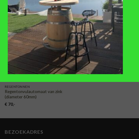
€
32,50
€
14,50
TOEVOEGEN
AAN
VERLANGLIJST
REGENTONNEN
Regentonvulautomaat van zink
(diameter 60mm)
€
70
,-
BEZOEKADRES