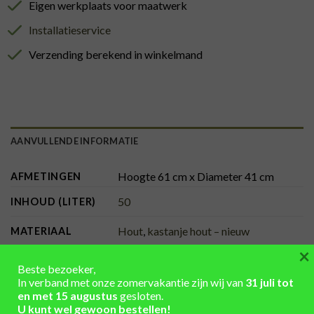
Eigen werkplaats voor maatwerk
Installatieservice
Verzending berekend in winkelmand
AANVULLENDE INFORMATIE
Hoogte 61 cm x Diameter 41 cm
AFMETINGEN
50
INHOUD (LITER)
Hout
,
kastanje hout – nieuw
MATERIAAL
×
behandeld, zwart
KLEUR BANDEN
Beste bezoeker,
In verband met onze zomervakantie zijn wij van
31 juli tot
onbehandeld
KLEUR HOUT
en met 15 augustus
gesloten.
U kunt wel gewoon bestellen!