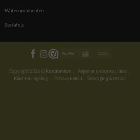
Waterornamenten
Statafels
PayPal
IDeal
Bank
Transfer
Copyright 2026 ©
Rondomton
.
Algemene voorwaarden
.
Klachtenregeling
.
Privacy beleid
.
Bezorging & retour