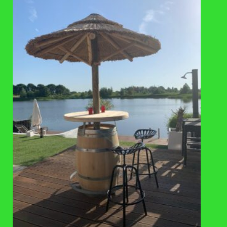
VAAK SAMEN GEKOCHT
TOEVOEGEN
AAN
VERLANGLIJST
HOUT
Houten tonnetje met vaste
deksel (16L)
€
99,95
BEZOEKADRES