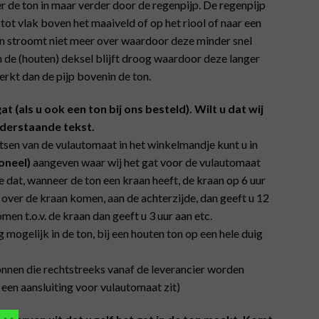
 de ton in maar verder door de regenpijp. De regenpijp
 tot vlak boven het maaiveld of op het riool of naar een
ton stroomt niet meer over waardoor deze minder snel
 de (houten) deksel blijft droog waardoor deze langer
rkt dan de pijp bovenin de ton.
 (als u ook een ton bij ons besteld). Wilt u dat wij
nderstaande tekst.
aatsen van de vulautomaat in het winkelmandje kunt u in
oneel)
aangeven waar wij het gat voor de vulautomaat
 dat, wanneer de ton een kraan heeft, de kraan op 6 uur
n over de kraan komen, aan de achterzijde, dan geeft u 12
men t.o.v. de kraan dan geeft u 3 uur aan etc.
g mogelijk in de ton, bij een houten ton op een hele duig
nen die rechtstreeks vanaf de leverancier worden
 een aansluiting voor vulautomaat zit)