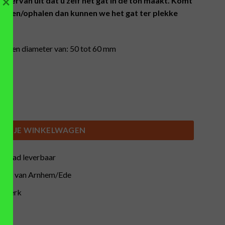
×
wij ervan uit dat u zelf het gat in de ton maakt. Komt
oeken/ophalen dan kunnen we het gat ter plekke
et een diameter van: 50 tot 60 mm
 50 - 60 mm zwart aantal
IN JE WINKELWAGEN
orraad leverbaar
buurt van Arnhem/Ede
atwerk