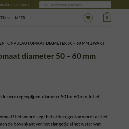
Producten
info@rondomton.nl
zoeken
0
TEN
MEER…
ENTONVULAUTOMAAT DIAMETER 50 – 60 MM ZWART
maat diameter 50 – 60 mm
leinere regenpijpen, diameter 50 tot 60 mm, in het
maat? het woord zegt het al de regenton wordt als het
aan de bovenkant van het slangetje al het water wat