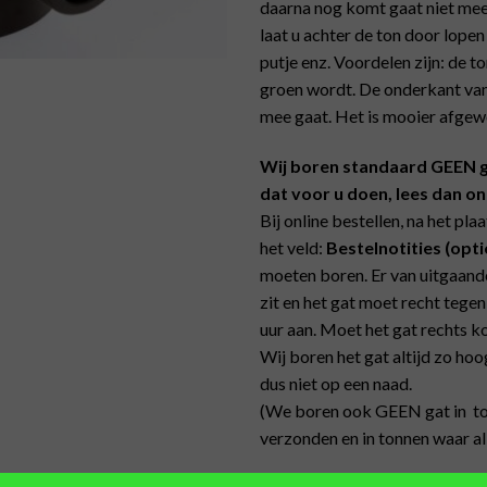
daarna nog komt gaat niet meer
laat u achter de ton door lopen
putje enz. Voordelen zijn: de 
groen wordt. De onderkant van
mee gaat. Het is mooier afgewe
Wij boren standaard GEEN gat
dat voor u doen, lees dan o
Bij online bestellen, na het pl
het veld:
Bestelnotities
(opti
moeten boren. Er van uitgaande
zit en het gat moet recht tege
uur aan. Moet het gat rechts ko
Wij boren het gat altijd zo hoo
dus niet op een naad.
(We boren ook GEEN gat in ton
verzonden en in tonnen waar al