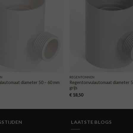
TOEVOEGEN
TOE
AAN
VERLANGLIJST
VERLA
EN
REGENTONNEN
lautomaat diameter 50 – 60 mm
Regentonvulautomaat diameter
grijs
€
18,50
GSTIJDEN
LAATSTE BLOGS