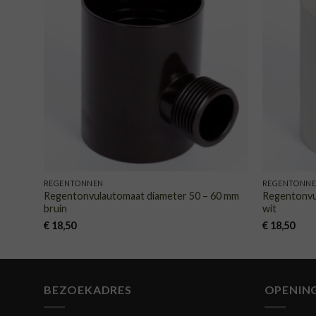
TOEVOEGEN
AAN
VERLANGLIJST
REGENTONNEN
REGENTONN
Regentonvulautomaat diameter 50 – 60 mm
Regentonvu
bruin
wit
€
18,50
€
18,50
BEZOEKADRES
OPENIN