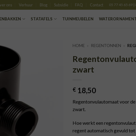
ver ons
Verhuur
Blog
Subsidie
FAQ
Contact
05 77 45 65 69
|
ENBAKKEN
STATAFELS
TUINMEUBELEN
WATERORNAMEN
HOME
»
REGENTONNEN
»
REG
Regentonvulauto
TOEVOEGEN
zwart
AAN
VERLANGLIJST
18,50
€
Regentonvulautomaat voor de k
zwart.
Hoe werkt een regentonvulauto
regent automatisch gevuld tot 