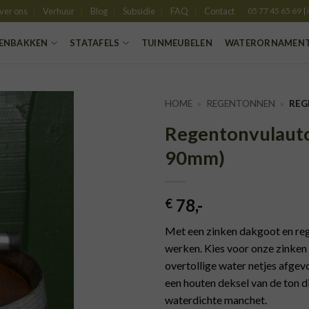
ver ons
Verhuur
Blog
Subsidie
FAQ
Contact
05 77 45 65 69
|
ENBAKKEN
STATAFELS
TUINMEUBELEN
WATERORNAMEN
HOME
»
REGENTONNEN
»
REG
Regentonvulauto
EVOEGEN
90mm)
AAN
LANGLIJST
78
,-
€
Met een zinken dakgoot en rege
werken. Kies voor onze zinken
overtollige water netjes afgev
een houten deksel van de ton 
waterdichte manchet.