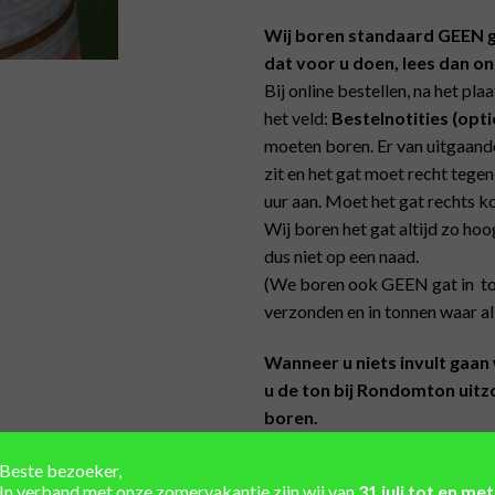
Wij boren standaard GEEN gat
dat voor u doen, lees dan o
Bij online bestellen, na het pl
het veld:
Bestelnotities
(opti
moeten boren. Er van uitgaande
zit en het gat moet recht tege
uur aan. Moet het gat rechts ko
Wij boren het gat altijd zo hoo
dus niet op een naad.
(We boren ook GEEN gat in ton
verzonden en in tonnen waar al
Wanneer u niets invult gaan 
u de ton bij Rondomton uitz
boren.
Lengte buis: 25cm
Beste bezoeker,
In verband met onze zomervakantie zijn wij van
31 juli tot en met