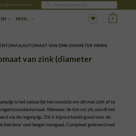
Producten
info@rondomton.nl
zoeken
0
TEN
MEER…
ENTONVULAUTOMAAT VAN ZINK (DIAMETER 90MM)
maat van zink (diameter
npijp is het natuurlijk het mooiste om dit met zink af te
 regentonvulautomaat. Wanneer de ton vol zit, wordt het
oerd via de regenpijp. Dit is bijvoorbeeld goed voor de
die hierdoor veel langer meegaat. Compleet geleverd met