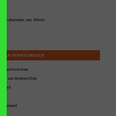
t een diameter van: 90mm
 (diameter 90mm) aantal
IN JE WINKELWAGEN
orraad leverbaar
buurt van Arnhem/Ede
atwerk
inkelmand