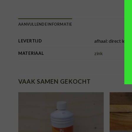
AANVULLENDE INFORMATIE
afhaal: direct lev
LEVERTIJD
zink
MATERIAAL
VAAK SAMEN GEKOCHT
TOEVOEGEN
AAN
VERLANGLIJST