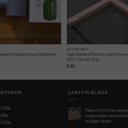
ACCESSOIRES
regentonvulautomaat (diameter
Lage Bankirai houten regentonve
(54,5-58 cm), 225L
€
25
,-
GSTIJDEN
LAATSTE BLOGS
7.00u
Waarom het opvangen
.00u
regenwater essentieel 
huidige tijden
7.00u