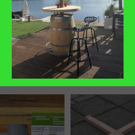
erbaar, verzending: 1-3 werkdagen
TOEVOEGEN
TOE
AAN
VERLANGLIJST
VERLA