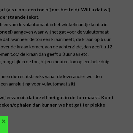
 (als u ook een ton bij ons besteld). Wilt u dat wij
nderstaande tekst.
aatsen van de vulautomaat in het winkelmandje kunt u in
oneel)
aangeven waar wij het gat voor de vulautomaat
 dat, wanneer de ton een kraan heeft, de kraan op 6 uur
n over de kraan komen, aan de achterzijde, dan geeft u 12
men t.o.v. de kraan dan geeft u 3 uur aan etc.
g mogelijk in de ton, bij een houten ton op een hele duig
nen die rechtstreeks vanaf de leverancier worden
 een aansluiting voor vulautomaat zit)
wij ervan uit dat u zelf het gat in de ton maakt. Komt
oeken/ophalen dan kunnen we het gat ter plekke
×