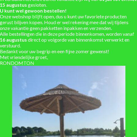
Lengte uitloop : 25cm
15 augustus
gesloten.
Diameter uitloop : 32mm
U kunt wel gewoon bestellen!
Diameter manchet: 40/41mm
Onze webshop blijft open, dus u kunt uw favoriete producten
gerust blijven kopen. Houd er wel rekening mee dat wij tijdens
Geschikt voor regenpijpen me
onze vakantie geen pakketten inpakken en verzenden.
Alle bestellingen die in deze periode binnenkomen, worden vanaf
Artikelnummer: 80603
16 augustus
direct op volgorde van binnenkomst verwerkt en
verstuurd.
Regentonvulautomaat van zink
Bedankt voor uw begrip en een fijne zomer gewenst!
Met vriendelijke groet,
RONDOMTON
Unieke regentonnen uit vo
Winkel en showtuin in de 
Eigen werkplaats voor ma
Installatieservice
Verzending berekend in w