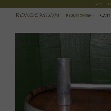
Skip
Home
O
to
content
REGENTONNEN
PLANT
TO
VER