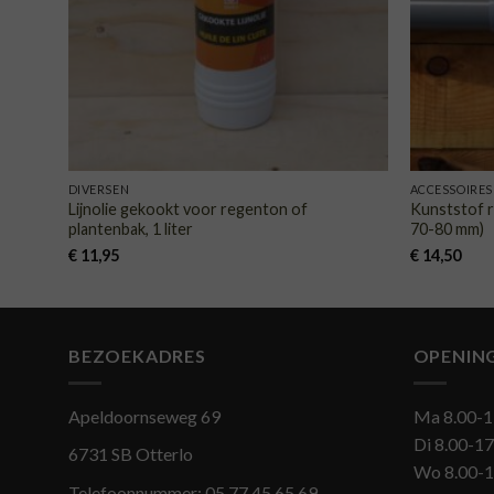
DIVERSEN
ACCESSOIRES
Lijnolie gekookt voor regenton of
Kunststof 
plantenbak, 1 liter
70-80 mm)
€
11,95
€
14,50
BEZOEKADRES
OPENIN
Apeldoornseweg 69
Ma 8.00-1
Di 8.00-17
6731 SB Otterlo
Wo 8.00-1
Telefoonnummer:
05 77 45 65 69