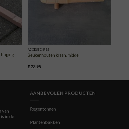
ACCESSOIRES
rhoging
Beukenhouten kraan, middel
€
23,95
AANBEVOLEN PRODUCTEN
Regentonnen
 van
is in de
Plantenbakken