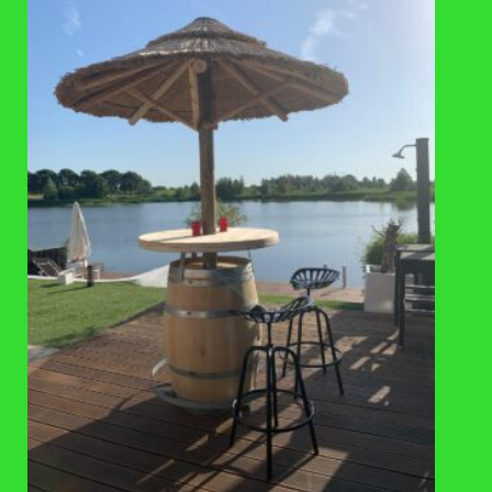
VAAK SAMEN GEKOCHT
TOEVOEGEN
AAN
VERLANGLIJST
REGENTONNEN
Roto regenton bruin 500 liter
€
399
,-
BEZOEKADRES