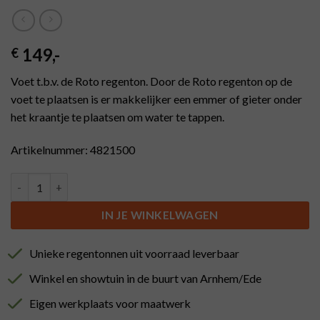
149
,-
€
Voet t.b.v. de Roto regenton. Door de Roto regenton op de
voet te plaatsen is er makkelijker een emmer of gieter onder
het kraantje te plaatsen om water te tappen.
Artikelnummer: 4821500
Voet tbv Roto ton 500 ltr bruin aantal
IN JE WINKELWAGEN
Unieke regentonnen uit voorraad leverbaar
Winkel en showtuin in de buurt van Arnhem/Ede
Eigen werkplaats voor maatwerk