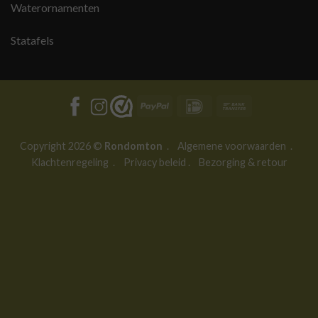
Waterornamenten
Statafels
PayPal
IDeal
Bank
Transfer
Copyright 2026 ©
Rondomton
.
Algemene voorwaarden
.
Klachtenregeling
.
Privacy beleid
.
Bezorging & retour