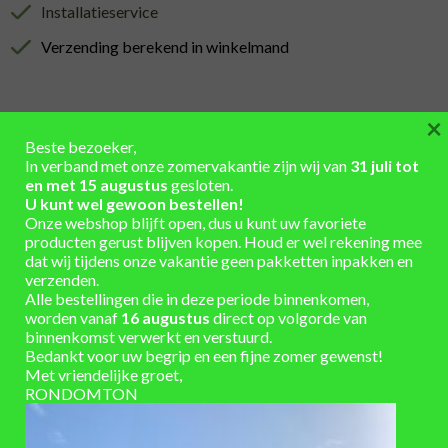
Installatieservice
Verzending berekend in winkelmand
×
Beste bezoeker,
In verband met onze zomervakantie zijn wij van
31 juli tot
BESCHRIJVING
en met 15 augustus
gesloten.
U kunt wel gewoon bestellen!
AANVULLENDE INFORMATIE
Onze webshop blijft open, dus u kunt uw favoriete
producten gerust blijven kopen. Houd er wel rekening mee
dat wij tijdens onze vakantie geen pakketten inpakken en
Geschikt voor
Roto Regenton 500 liter
verzenden.
Alle bestellingen die in deze periode binnenkomen,
Hoogte in cm
27
worden vanaf
16 augustus
direct op volgorde van
Kleur
Bruin
binnenkomst verwerkt en verstuurd.
Bedankt voor uw begrip en een fijne zomer gewenst!
Materiaal
Kunststof
Met vriendelijke groet,
Merk
Roto
RONDOMTON