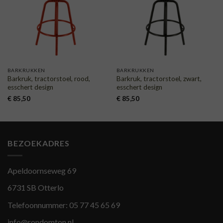
VERLANGLIJST
VERLANGLIJST
BARKRUKKEN
BARKRUKKEN
Barkruk, tractorstoel, rood,
Barkruk, tractorstoel, zwart,
esschert design
esschert design
€
85,50
€
85,50
BEZOEKADRES
Apeldoornseweg 69
6731 SB Otterlo
Telefoonnummer:
05 77 45 65 69
info@rondomton.nl