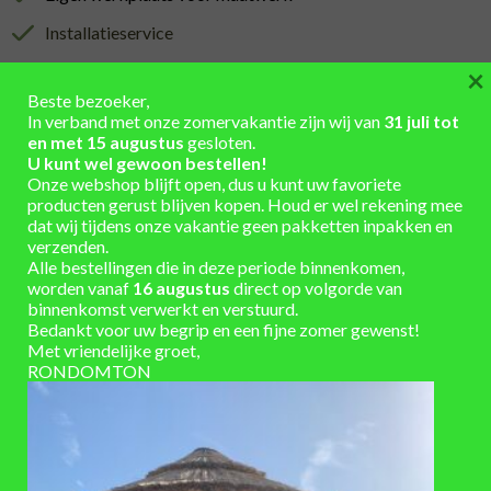
Installatieservice
Verzending berekend in winkelmand
×
Beste bezoeker,
In verband met onze zomervakantie zijn wij van
31 juli tot
en met 15 augustus
gesloten.
U kunt wel gewoon bestellen!
Onze webshop blijft open, dus u kunt uw favoriete
producten gerust blijven kopen. Houd er wel rekening mee
AANVULLENDE INFORMATIE
dat wij tijdens onze vakantie geen pakketten inpakken en
verzenden.
Hoogte 82 cm x Diameter 45 cm
AFMETINGEN
Alle bestellingen die in deze periode binnenkomen,
worden vanaf
16 augustus
direct op volgorde van
Metaal
MATERIAAL
binnenkomst verwerkt en verstuurd.
Bedankt voor uw begrip en een fijne zomer gewenst!
blauw
KLEUR
Met vriendelijke groet,
RONDOMTON
afhaal: direct leverbaar, verzending: 1-3
LEVERTIJD
werkdagen