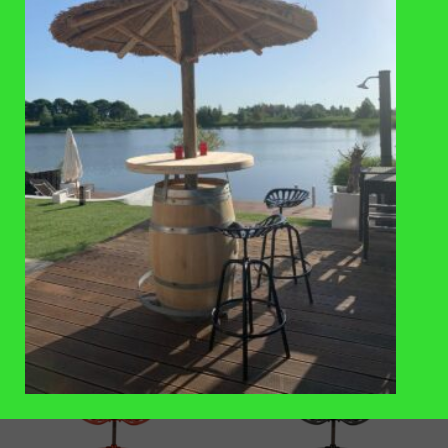
VAAK SAMEN GEKOCHT
TOEVOEGEN
TOEVOEGEN
AAN
AAN
VERLANGLIJST
VERLANGLIJST
BARKRUKKEN
BARKRUKKEN
Barkruk, tractorstoel, grijs,
Barkruk, tractorstoel, groen,
esschert design
esschert design
€
85,50
€
85,50
TOEVOEGEN
TOEVOEGEN
AAN
AAN