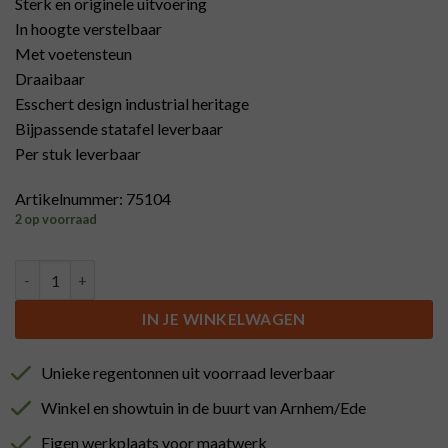
Sterk en originele uitvoering
In hoogte verstelbaar
Met voetensteun
Draaibaar
Esschert design industrial heritage
Bijpassende statafel leverbaar
Per stuk leverbaar
Artikelnummer: 75104
2 op voorraad
Barkruk, tractorstoel, blauw, esschert design aantal
IN JE WINKELWAGEN
Unieke regentonnen uit voorraad leverbaar
Winkel en showtuin in de buurt van Arnhem/Ede
Eigen werkplaats voor maatwerk