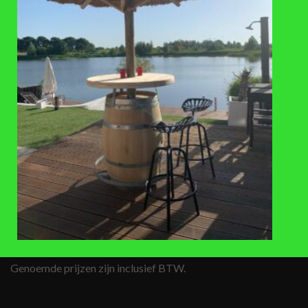
ACCESSOIRES
ACCESSOIRES
Beukenhouten kraan, middel
Beukenhouten kraan, groot
€
23,95
€
24,95
BEZOEKADRES
Apeldoornseweg 69
6731 SB Otterlo
Telefoonnummer:
05 77 45 65 69
info@rondomton.nl
Genoemde prijzen zijn inclusief BTW.