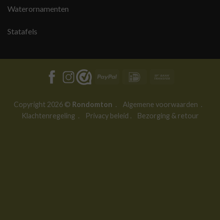
Waterornamenten
Statafels
PayPal
IDeal
Bank
Transfer
Copyright 2026 ©
Rondomton
.
Algemene voorwaarden
.
Klachtenregeling
.
Privacy beleid
.
Bezorging & retour