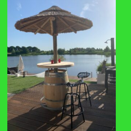
grondig en vul de watertafel opnieuw met schoon water. Dit
voorkomt schade door bijvoorbeeld roestwater. Blijf
daarnaast regelmatig de pH-waarde controleren. Deze moet
neutraal (7) zijn.
Producten dienen na ontvangst direct uitgepakt te
worden, zodat het eventuele vocht tussen de verpakking
en het product niet opgesloten is. Dit kan onregelmatige
roestvlekken veroorzaken.
De waterelementen dienen geplaatst te worden op een
stevige, waterpas ondergrond.
Wij raden cortenstaal af binnen een straal van 2 km van
een kustlijn.
Tijdens het roestproces kan roestwater van het product
afkomen.
De garantie vervalt wanneer je gaat boren of slijpen op
een manier die niet is voorgeschreven.