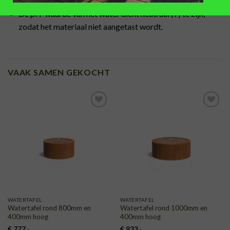
De pH-waarde van het water dient neutraal (7) te zijn,
zodat het materiaal niet aangetast wordt.
VAAK SAMEN GEKOCHT
TOEVOEGEN
TOEVOEGEN
AAN
AAN
VERLANGLIJST
VERLANGLIJST
WATERTAFEL
WATERTAFEL
Watertafel rond 800mm en
Watertafel rond 1000mm en
400mm hoog
400mm hoog
€
777
,-
€
933
,-