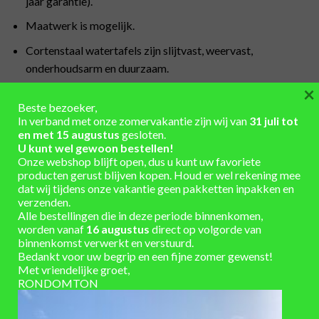
jaar garantie).
Maatwerk is mogelijk.
Cortenstaal watertafels zijn slijtvast, weervast,
onderhoudsarm en duurzaam.
×
Standaard materiaaldikte van het cortenstaal is 3 mm.
Beste bezoeker,
Producten worden ongeroest aangeleverd. Het
In verband met onze zomervakantie zijn wij van
31 juli tot
en met 15 augustus
gesloten.
roestproces van cortenstaal duurt ongeveer 4-5 maanden,
U kunt wel gewoon bestellen!
afhankelijk van de weersomstandigheden.
Onze webshop blijft open, dus u kunt uw favoriete
producten gerust blijven kopen. Houd er wel rekening mee
Roest kan gefixeerd worden door het aanbrengen van
dat wij tijdens onze vakantie geen pakketten inpakken en
Owatrol. Dit is een doordrenkend antiroestmiddel dat een
verzenden.
beschermlaag tegen het roest vormt. Owatrol beschermt
Alle bestellingen die in deze periode binnenkomen,
worden vanaf
16 augustus
direct op volgorde van
en zorgt dat het cortenstaal niet meer afgeeft.
binnenkomst verwerkt en verstuurd.
Bedankt voor uw begrip en een fijne zomer gewenst!
Belangrijke aandachtspunten:
Met vriendelijke groet,
RONDOMTON
De cortenstalen watertafel vereist regelmatig onderhoud.
Leeg de watertafel elke 3 maanden volledig, reinig deze