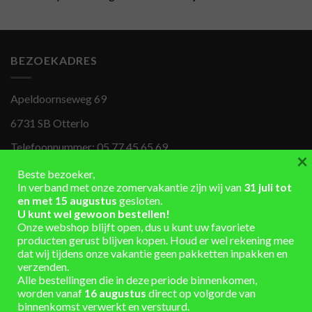
BEZOEKADRES
Apeldoornseweg 69
6731 SB Otterlo
Telefoonnummer:
05 77 45 65 69
×
info@rondomton.nl
Beste bezoeker,
In verband met onze zomervakantie zijn wij van
31 juli tot
Genoemde prijzen zijn inclusief BTW.
en met 15 augustus
gesloten.
U kunt wel gewoon bestellen!
Onze webshop blijft open, dus u kunt uw favoriete
producten gerust blijven kopen. Houd er wel rekening mee
OPENINGSTIJDEN
dat wij tijdens onze vakantie geen pakketten inpakken en
verzenden.
Alle bestellingen die in deze periode binnenkomen,
Ma 8.00-17.00u
worden vanaf
16 augustus
direct op volgorde van
Di 8.00-17.00u
binnenkomst verwerkt en verstuurd.