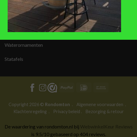
AANBEVOLEN PRODUCTEN
Regentonnen
Plantenbakken
Waterornamenten
Statafels
PayPal
IDeal
Bank
Transfer
Copyright 2026 ©
Rondomton
.
Algemene voorwaarden
.
Klachtenregeling
.
Privacy beleid
.
Bezorging & retour
De waardering van rondomton.nl bij
WebwinkelKeur Reviews
is 9.5/10 gebaseerd op 404 reviews.