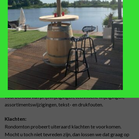
Voor meer informatie zie:
Privacy beleid
.
Aansprakelijkheid:
Rondomton stelt zich niet aansprakelijk voor het onjuist
plaatsen of aansluiten van de artikelen, zoals tonnen,
waterpartijen enz.
Prijzen:
Al onze prijzen zijn inclusief 21% btw. Met uitzondering van
de verhuurtarieven, deze zijn exclusief 21% btw.
Alle genoemde prijzen op deze website zijn onder
voorbehoud van prijswijzigingen, technische wijzigingen,
assortimentswijzigingen, tekst- en drukfouten.
Klachten:
Rondomton probeert uiteraard klachten te voorkomen.
Mocht u toch niet tevreden zijn, dan lossen we dat graag op