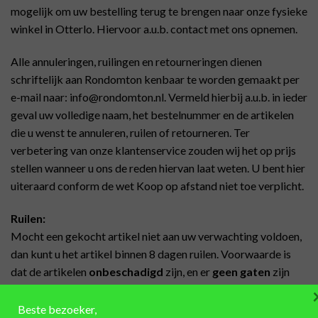
mogelijk om uw bestelling terug te brengen naar onze fysieke
winkel in Otterlo. Hiervoor a.u.b. contact met ons opnemen.
Alle annuleringen, ruilingen en retourneringen dienen
schriftelijk aan Rondomton kenbaar te worden gemaakt per
e-mail naar:
info@rondomton.nl
. Vermeld hierbij a.u.b. in ieder
geval uw volledige naam, het bestelnummer en de artikelen
die u wenst te annuleren, ruilen of retourneren. Ter
verbetering van onze klantenservice zouden wij het op prijs
stellen wanneer u ons de reden hiervan laat weten. U bent hier
uiteraard conform de wet Koop op afstand niet toe verplicht.
Ruilen:
Mocht een gekocht artikel niet aan uw verwachting voldoen,
dan kunt u het artikel binnen 8 dagen ruilen. Voorwaarde is
dat de artikelen
onbeschadigd
zijn, en er
geen gaten
zijn
geboord. Ook
maatwerk
is in de meeste gevallen
uitgezonderd, neem hiervoor contact met ons op.
Alle
Beste bezoeker,