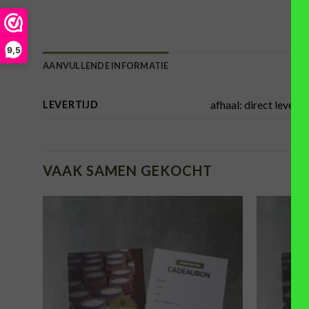
9,5
AANVULLENDE INFORMATIE
afhaal: direct lever
LEVERTIJD
VAAK SAMEN GEKOCHT
TOEVOEGEN
AAN
VERLANGLIJST