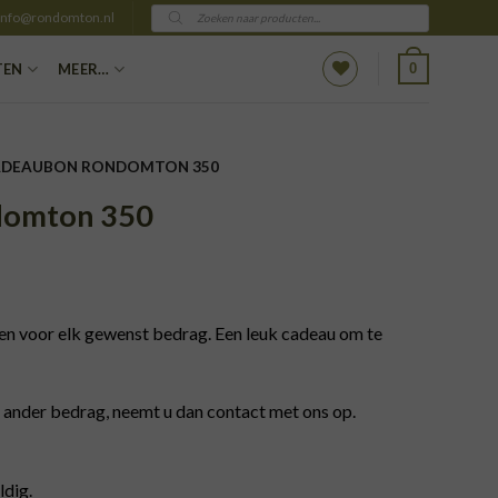
Producten
info@rondomton.nl
zoeken
0
TEN
MEER…
ADEAUBON RONDOMTON 350
domton 350
 voor elk gewenst bedrag. Een leuk cadeau om te
 ander bedrag, neemt u dan contact met ons op.
ldig.