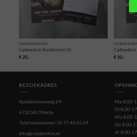
CADEAUBONNEN
CADEAUBON
Cadeaubon Rondomton 25
Cadeaubon
€
25
,-
€
50
,-
BEZOEKADRES
OPENIN
Apeldoornseweg 69
Ma 8.00-1
Di 8.00-17
6731 SB Otterlo
Wo 8.00-1
Telefoonnummer:
05 77 45 65 69
Do 8.00-1
Vr 8.00-17
info@rondomton.nl