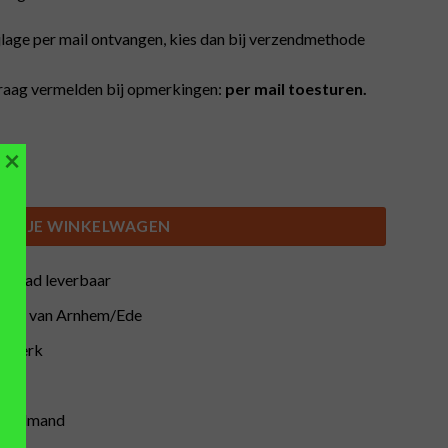
jlage per mail ontvangen, kies dan bij verzendmethode
aag vermelden bij opmerkingen:
per mail toesturen.
×
ntal
IN JE WINKELWAGEN
orraad leverbaar
buurt van Arnhem/Ede
atwerk
inkelmand