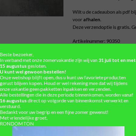
Wilt u de cadeaubon als pdf bi
voor
afhalen
.
Deze verzendoptie is gratis
.
Gr
Artikelnummer: 90350
Cadeaubon Rondomton 350 aa
Beste bezoeker,
In verband met onze zomervakantie zijn wij van
31 juli tot en met
15 augustus
gesloten.
U kunt wel gewoon bestellen!
Onze webshop blijft open, dus u kunt uw favoriete producten
gerust blijven kopen. Houd er wel rekening mee dat wij tijdens
Unieke regentonnen uit vo
onze vakantie geen pakketten inpakken en verzenden.
Alle bestellingen die in deze periode binnenkomen, worden vanaf
Winkel en showtuin in de 
16 augustus
direct op volgorde van binnenkomst verwerkt en
Eigen werkplaats voor ma
verstuurd.
Bedankt voor uw begrip en een fijne zomer gewenst!
Installatieservice
Met vriendelijke groet,
RONDOMTON
Verzending berekend in w