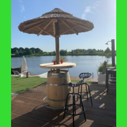
baar, verzending: 1-3 werkdagen
TOEVOEGEN
TOE
AAN
VERLANGLIJST
VERLA