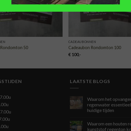
NEN
CADEAUBONNEN
 Rondomton 50
Cadeaubon Rondomton 100
€
100
,-
GSTIJDEN
LAATSTE BLOGS
7.00u
Waarom het opvangen
.00u
regenwater essentieel 
huidige tijden
7.00u
7.00u
Waarom een houten r
.00u
kunststof regenton k