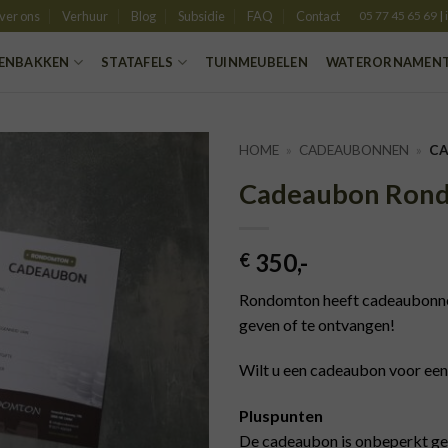
ver ons
Verhuur
Blog
Subsidie
FAQ
Contact
05 77 45 65 69
|
ENBAKKEN
STATAFELS
TUINMEUBELEN
WATERORNAMEN
HOME
»
CADEAUBONNEN
»
C
Cadeaubon Ron
TOEVOEGEN
AAN
VERLANGLIJST
350
,-
€
Rondomton heeft cadeaubonnen
geven of te ontvangen!
Wilt u een cadeaubon voor een
Pluspunten
De cadeaubon is onbeperkt ge