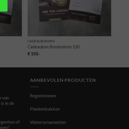
CADEAUBONNEN
Cadeaubon Rondomton 150
€
150
,-
AANBEVOLEN PRODUCTEN
Regentonnen
 van
is in de
Plantenbakken
egenton of
Waterornamenten
open?