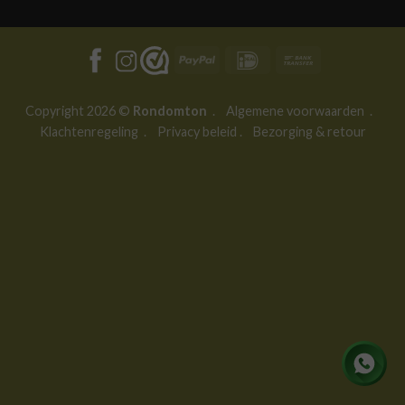
PayPal
IDeal
Bank
Transfer
Copyright 2026 ©
Rondomton
.
Algemene voorwaarden
.
Klachtenregeling
.
Privacy beleid
.
Bezorging & retour