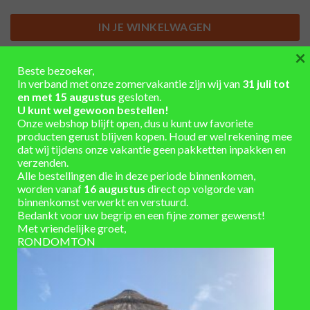
IN JE WINKELWAGEN
×
Unieke regentonnen uit voorraad leverbaar
Beste bezoeker,
In verband met onze zomervakantie zijn wij van
31 juli tot
Winkel en showtuin in de buurt van Arnhem/Ede
en met 15 augustus
gesloten.
U kunt wel gewoon bestellen!
Eigen werkplaats voor maatwerk
Onze webshop blijft open, dus u kunt uw favoriete
producten gerust blijven kopen. Houd er wel rekening mee
Installatieservice
dat wij tijdens onze vakantie geen pakketten inpakken en
Verzending berekend in winkelmand
verzenden.
Alle bestellingen die in deze periode binnenkomen,
worden vanaf
16 augustus
direct op volgorde van
binnenkomst verwerkt en verstuurd.
Bedankt voor uw begrip en een fijne zomer gewenst!
Met vriendelijke groet,
RONDOMTON
AANVULLENDE INFORMATIE
Hoogte 100 cm x Diameter 76 cm
AFMETINGEN
300
INHOUD (LITER)