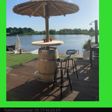
Eiken hout – gebruikt
MATERIAAL
onbehandeld
KLEUR BANDEN
onbehandeld
KLEUR HOUT
met kraan, met trapje, met zitting
UITVOERING
op voorraad, 3-5 werkdagen
LEVERTIJD
BEZOEKADRES
Apeldoornseweg 69
6731 SB Otterlo
Telefoonnummer:
05 77 45 65 69