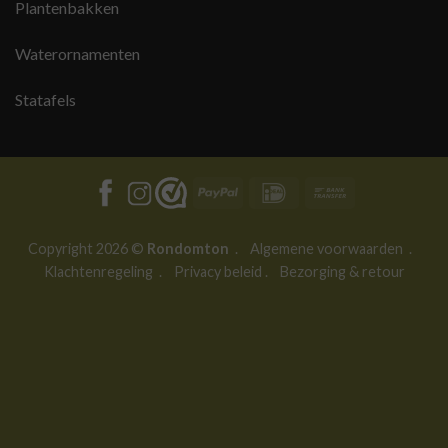
Plantenbakken
Waterornamenten
Statafels
PayPal
IDeal
Bank
Transfer
Copyright 2026 ©
Rondomton
.
Algemene voorwaarden
.
Klachtenregeling
.
Privacy beleid
.
Bezorging & retour