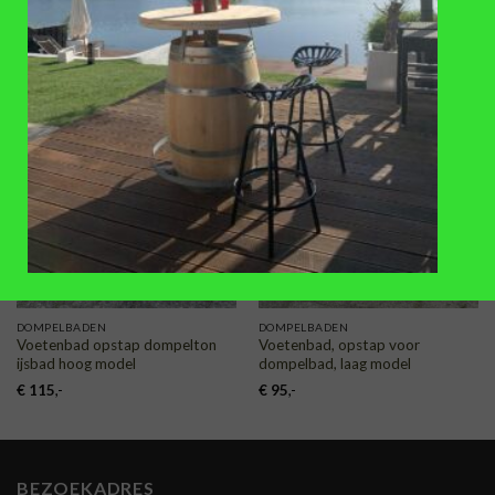
(diameter 80mm)
€
68
,-
€
67,50
TOEVOEGEN
TOEVOEGEN
AAN
AAN
VERLANGLIJST
VERLANGLIJST
DOMPELBADEN
DOMPELBADEN
Voetenbad opstap dompelton
Voetenbad, opstap voor
ijsbad hoog model
dompelbad, laag model
€
115
,-
€
95
,-
BEZOEKADRES