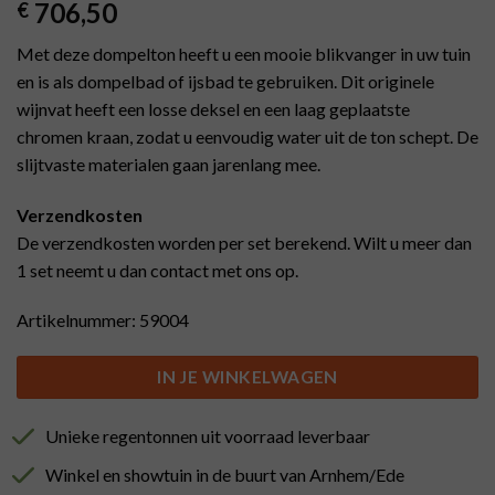
706,50
€
Met deze dompelton heeft u een mooie blikvanger in uw tuin
en is als dompelbad of ijsbad te gebruiken. Dit originele
wijnvat heeft een losse deksel en een laag geplaatste
chromen kraan, zodat u eenvoudig water uit de ton schept. De
slijtvaste materialen gaan jarenlang mee.
Verzendkosten
De verzendkosten worden per set berekend. Wilt u meer dan
1 set neemt u dan contact met ons op.
Artikelnummer: 59004
IN JE WINKELWAGEN
Unieke regentonnen uit voorraad leverbaar
Winkel en showtuin in de buurt van Arnhem/Ede