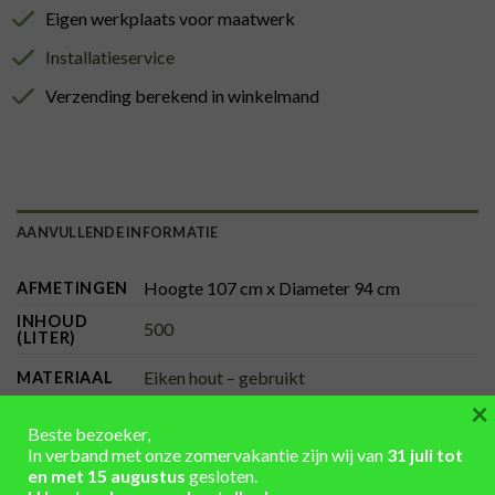
Eigen werkplaats voor maatwerk
Installatieservice
Verzending berekend in winkelmand
AANVULLENDE INFORMATIE
Hoogte 107 cm x Diameter 94 cm
AFMETINGEN
INHOUD
500
(LITER)
Eiken hout – gebruikt
MATERIAAL
×
KLEUR
gegalvaniseerd, onbehandeld
Beste bezoeker,
BANDEN
In verband met onze zomervakantie zijn wij van
31 juli tot
onbehandeld
KLEUR HOUT
en met 15 augustus
gesloten.