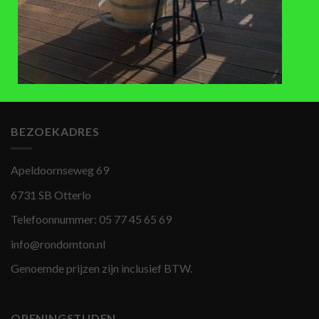
ACCESSOIRES
Lage Bankirai houten
regentonverhoger (60-63cm)
300L
€
25
,-
BEZOEKADRES
Apeldoornseweg 69
6731 SB Otterlo
Telefoonnummer:
05 77 45 65 69
info@rondomton.nl
Genoemde prijzen zijn inclusief BTW.
OPENINGSTIJDEN