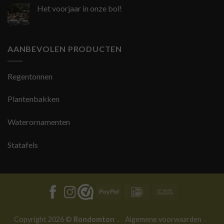
Het voorjaar in onze bol!
AANBEVOLEN PRODUCTEN
Regentonnen
Plantenbakken
Waterornamenten
Statafels
PayPal
IDeal
Bank
Transfer
Copyright 2026 ©
Rondomton
.
Algemene voorwaarden
.