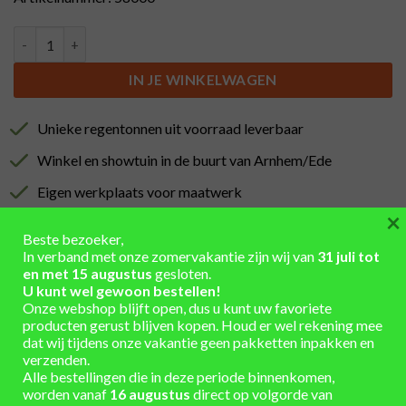
Trapje voor dompelton (500L), naturel, 4 treden aantal
IN JE WINKELWAGEN
Unieke regentonnen uit voorraad leverbaar
Winkel en showtuin in de buurt van Arnhem/Ede
Eigen werkplaats voor maatwerk
×
Installatieservice
Beste bezoeker,
Verzending berekend in winkelmand
In verband met onze zomervakantie zijn wij van
31 juli tot
en met 15 augustus
gesloten.
U kunt wel gewoon bestellen!
Onze webshop blijft open, dus u kunt uw favoriete
producten gerust blijven kopen. Houd er wel rekening mee
dat wij tijdens onze vakantie geen pakketten inpakken en
verzenden.
AANVULLENDE INFORMATIE
Alle bestellingen die in deze periode binnenkomen,
worden vanaf
16 augustus
direct op volgorde van