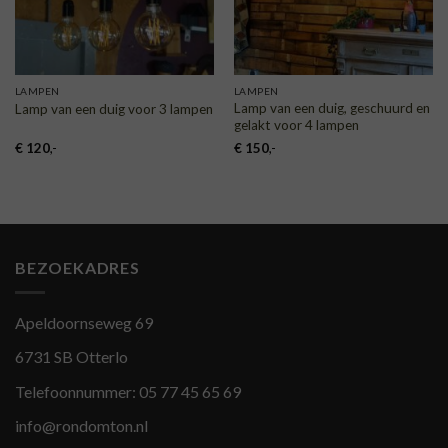
LAMPEN
LAMPEN
Lamp van een duig, geschuurd en
Lamp van een duig voor 3 lampen
gelakt voor 4 lampen
€
120
,-
€
150
,-
BEZOEKADRES
Apeldoornseweg 69
6731 SB Otterlo
Telefoonnummer:
05 77 45 65 69
info@rondomton.nl