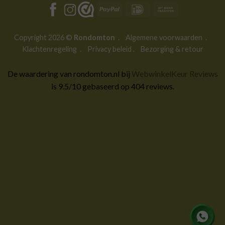
PayPal
IDeal
Bank
Transfer
Copyright 2026 ©
Rondomton
.
Algemene voorwaarden
.
Klachtenregeling
.
Privacy beleid
.
Bezorging & retour
De waardering van rondomton.nl bij
WebwinkelKeur Reviews
is 9.5/10 gebaseerd op 404 reviews.