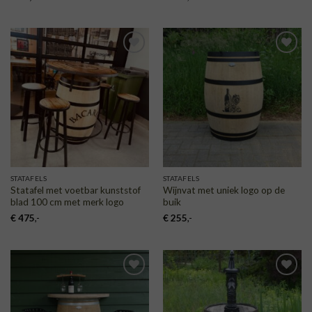
TOEVOEGEN
TOEVOEGEN
AAN
AAN
VERLANGLIJST
VERLANGLIJST
STATAFELS
STATAFELS
Statafel met voetbar kunststof
Wijnvat met uniek logo op de
blad 100 cm met merk logo
buik
€
475
,-
€
255
,-
TOEVOEGEN
TOEVOEGEN
AAN
AAN
VERLANGLIJST
VERLANGLIJST