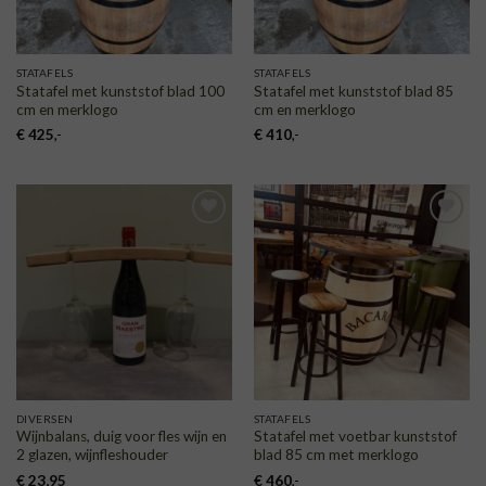
STATAFELS
STATAFELS
Statafel met kunststof blad 100
Statafel met kunststof blad 85
cm en merklogo
cm en merklogo
€
425
,-
€
410
,-
TOEVOEGEN
TOEVOEGEN
AAN
AAN
VERLANGLIJST
VERLANGLIJST
DIVERSEN
STATAFELS
Wijnbalans, duig voor fles wijn en
Statafel met voetbar kunststof
2 glazen, wijnfleshouder
blad 85 cm met merklogo
€
23,95
€
460
,-