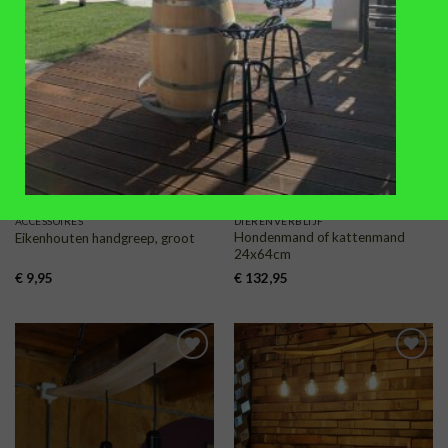
TOEVOEGEN
TOEVOEGEN
AAN
AAN
VERLANGLIJST
VERLANGLIJST
ACCESSOIRES
DIERENVERBLIJF
Hondenmand of kattenmand
Eikenhouten handgreep, groot
24x64cm
€
9,95
€
132,95
TOEVOEGEN
TOEVOEGEN
AAN
AAN
VERLANGLIJST
VERLANGLIJST