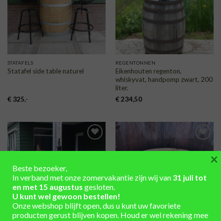
STATAFELS
REGENTONNEN
Eikenhouten regenton,
Statafel side table naturel
whiskyvat, handpomp zwart, 200
liter.
€
325
,-
€
234,50
TOEVOEGEN
TOEVOEGEN
×
AAN
AAN
VERLANGLIJST
VERLANGLIJST
Beste bezoeker,
In verband met onze zomervakantie zijn wij van
31 juli tot
en met 15 augustus
gesloten.
U kunt wel gewoon bestellen!
Onze webshop blijft open, dus u kunt uw favoriete
producten gerust blijven kopen. Houd er wel rekening mee