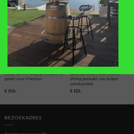
TOEVOEGEN
TOEVOEGEN
AAN
AAN
VERLANGLIJST
VERLANGLIJST
LAMPEN
BARKRUKKEN
Lamp van een duig, geschuurd en
Barkruk, hout, ronde zachte
gelakt voor 4 lampen
zitting gemaakt van duigen,
onbehandeld
€
150
,-
€
125
,-
BEZOEKADRES
Apeldoornseweg 69