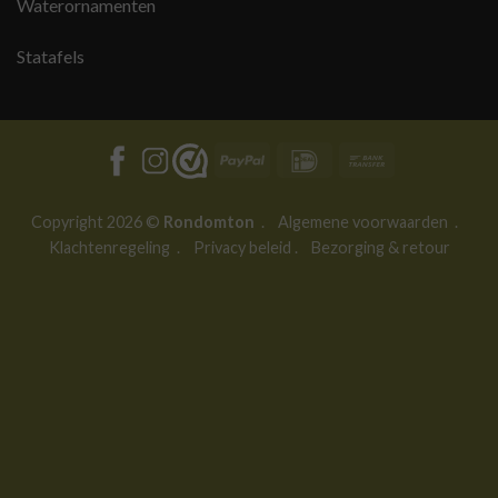
Waterornamenten
Statafels
PayPal
IDeal
Bank
Transfer
Copyright 2026 ©
Rondomton
.
Algemene voorwaarden
.
Klachtenregeling
.
Privacy beleid
.
Bezorging & retour