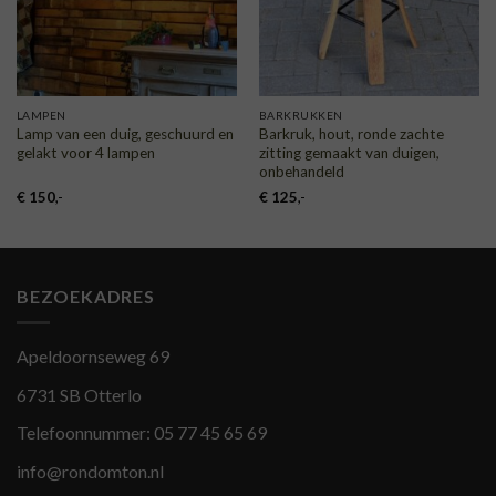
LAMPEN
BARKRUKKEN
Lamp van een duig, geschuurd en
Barkruk, hout, ronde zachte
gelakt voor 4 lampen
zitting gemaakt van duigen,
onbehandeld
€
150
,-
€
125
,-
BEZOEKADRES
Apeldoornseweg 69
6731 SB Otterlo
Telefoonnummer:
05 77 45 65 69
info@rondomton.nl