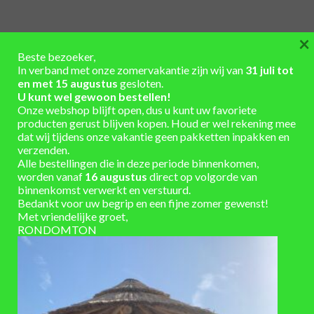
×
BESCHRIJVING
Beste bezoeker,
In verband met onze zomervakantie zijn wij van
31 juli tot
AANVULLENDE INFORMATIE
en met 15 augustus
gesloten.
U kunt wel gewoon bestellen!
Onze webshop blijft open, dus u kunt uw favoriete
Statafel met kunststof blad 85 cm en merklogo, wij
producten gerust blijven kopen. Houd er wel rekening mee
gebruiken een hoog kwalitatieve folie met heldere kleuren en
dat wij tijdens onze vakantie geen pakketten inpakken en
verzenden.
zeer scherpe lijnen, daar over heen komt een laminaat folie
Alle bestellingen die in deze periode binnenkomen,
zodat het blad krasvrij is en zeer eenvoudig schoon te maken
worden vanaf
16 augustus
direct op volgorde van
is.
binnenkomst verwerkt en verstuurd.
Bedankt voor uw begrip en een fijne zomer gewenst!
Met vriendelijke groet,
De banden van het wijnvat en de beugels zijn matzwart
RONDOMTON
gemaakt zodat het een strak geheel vormt. Neem gerust
contact met ons op in overleg is bijna alles mogelijk.