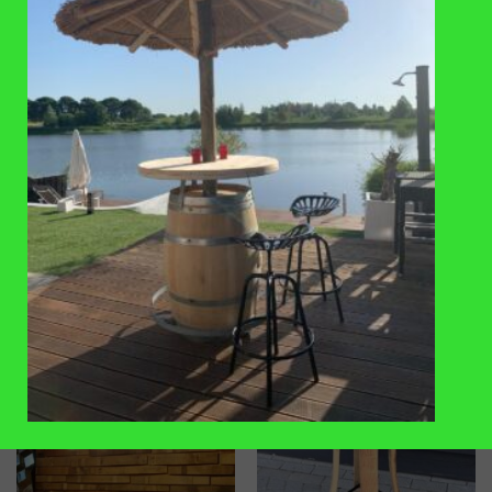
VAAK SAMEN GEKOCHT
TOEVOEGEN
TOEVOEGEN
AAN
AAN
VERLANGLIJST
VERLANGLIJST
STATAFEL
LAMPEN
Statafel in grey wash
Lamp van een duig voor 3 lampen
€
425
,-
€
120
,-
TOEVOEGEN
TOEVOEGEN
AAN
AAN
VERLANGLIJST
VERLANGLIJST