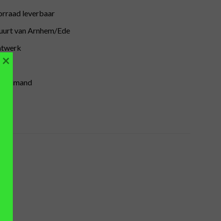
orraad leverbaar
buurt van Arnhem/Ede
atwerk
×
inkelmand