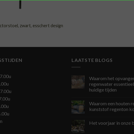
N
actorstoel, zwart, esschert design
GSTIJDEN
LAATSTE BLOGS
7.00u
Waarom het opvangen
.00u
regenwater essentieel 
huidige tijden
7.00u
7.00u
Waarom een houten r
.00u
kunststof regenton k
4.00u
en
Het voorjaar in onze b