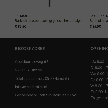
BARKRUKKEN
BARKRUKKE
Barkruk, tractorstoel, grijs, esschert design
Barkruk, tr
€
85,50
€
85,50
BEZOEKADRES
OPENIN
Apeldoornseweg 69
Ma 8.00-1
Di 8.00-17
6731 SB Otterlo
Wo 8.00-1
Telefoonnummer:
05 77 45 65 69
Do 8.00-1
Vr 8.00-17
info@rondomton.nl
Za 8.00-1
Genoemde prijzen zijn inclusief BTW.
Zo geslot