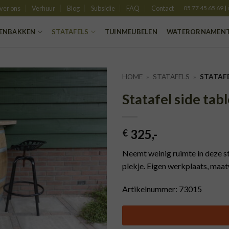
ver ons
Verhuur
Blog
Subsidie
FAQ
Contact
05 77 45 65 69
|
ENBAKKEN
STATAFELS
TUINMEUBELEN
WATERORNAMEN
HOME
»
STATAFELS
»
STATAFE
Statafel side tab
TOEVOEGEN
AAN
VERLANGLIJST
325
,-
€
Neemt weinig ruimte in deze sta
plekje. Eigen werkplaats, maa
Artikelnummer: 73015