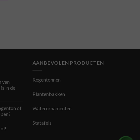
AANBEVOLEN PRODUCTEN
Regentonnen
 van
is in de
Plantenbakken
egenton of
Waterornamenten
open?
Statafels
ol!