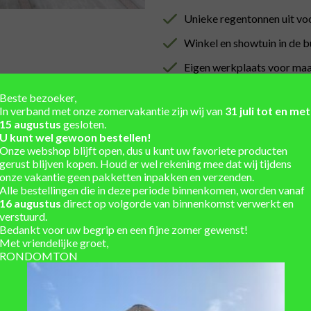
Unieke regentonnen uit vo
Winkel en showtuin in de 
Eigen werkplaats voor ma
Installatieservice
Beste bezoeker,
In verband met onze zomervakantie zijn wij van
31 juli tot en met
Verzending berekend in w
15 augustus
gesloten.
U kunt wel gewoon bestellen!
Onze webshop blijft open, dus u kunt uw favoriete producten
gerust blijven kopen. Houd er wel rekening mee dat wij tijdens
onze vakantie geen pakketten inpakken en verzenden.
Alle bestellingen die in deze periode binnenkomen, worden vanaf
16 augustus
direct op volgorde van binnenkomst verwerkt en
verstuurd.
Bedankt voor uw begrip en een fijne zomer gewenst!
Met vriendelijke groet,
RONDOMTON
 groot tot klein, ook side tables maken wij graag op maat.
ngte wordt opgesplitst.
altnagel) zodat de duigen goed op hun plaats blijven.