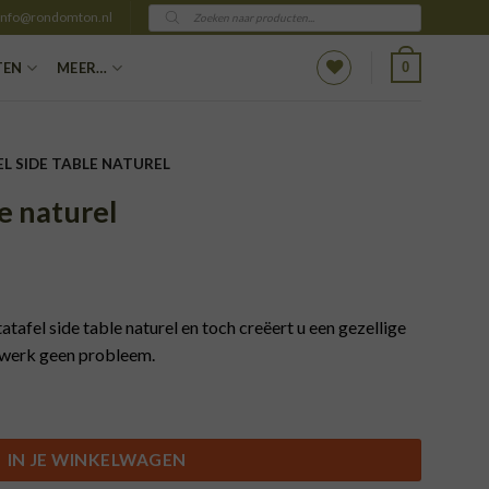
Producten
info@rondomton.nl
zoeken
0
TEN
MEER…
L SIDE TABLE NATUREL
le naturel
tafel side table naturel en toch creëert u een gezellige
twerk geen probleem.
IN JE WINKELWAGEN