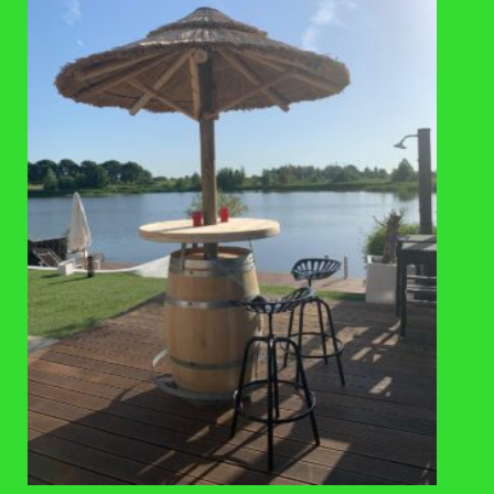
olie.
Wij gebruiken RVS schroeven. Zoals bijna alle houtsoorten
reageert hardhout namelijk op contact met ijzer. Dit kan
sterk verkleuring veroorzaken, wat eruit kan zien als
schimmel.
Bij gereedschap (bits en boortjes) vooraf metaalsplinters
verwijderen.
Contact met gazonmest en cement vermijden (deze
bevatten ijzersporen).
De plantenbak is niet geschikt om aangevuld te
verplaatsen.
BEPLANTINGSADVIES:
Vul de bak met ca. 10 cm hydrokorrels.
Plaats hierover een waterdoorlatend anti-worteldoek.