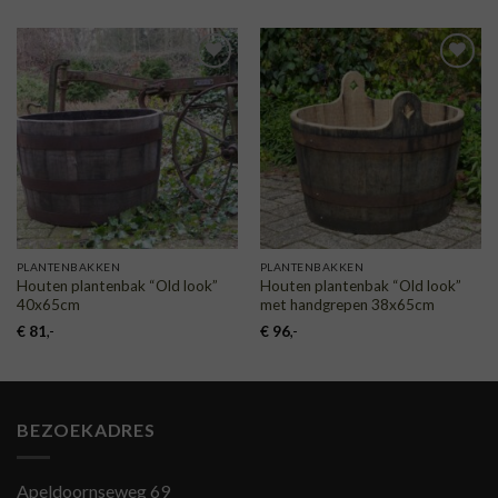
was:
is:
€ 99.
€ 75.
TOEVOEGEN
TOEVOEGEN
AAN
AAN
VERLANGLIJST
VERLANGLIJST
PLANTENBAKKEN
PLANTENBAKKEN
Houten plantenbak “Old look”
Houten plantenbak “Old look”
40x65cm
met handgrepen 38x65cm
€
81
,-
€
96
,-
BEZOEKADRES
Apeldoornseweg 69