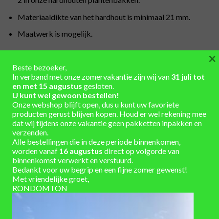
Materiaaldikte van het hardhout is minimaal 21 mm.
Maatwerk is mogelijk.
×
Belangrijke aandachtspunten:
Beste bezoeker,
Producten dienen na ontvangst direct uitgepakt te
In verband met onze zomervakantie zijn wij van
31 juli tot
worden, zodat het eventuele vocht tussen de verpakking
en met 15 augustus
gesloten.
U kunt wel gewoon bestellen!
en het product niet opgesloten zit. Dit kan moeilijk te
Onze webshop blijft open, dus u kunt uw favoriete
verwijderen vlekken veroorzaken.
producten gerust blijven kopen. Houd er wel rekening mee
dat wij tijdens onze vakantie geen pakketten inpakken en
Elk soort (hard)hout kleurt onder invloed van de zon, weer
verzenden.
en wind grijs. De uiteindelijke kleur is mede afhankelijk van
Alle bestellingen die in deze periode binnenkomen,
de beginkleur van het hardhout.
worden vanaf
16 augustus
direct op volgorde van
binnenkomst verwerkt en verstuurd.
Hout is een natuurproduct dat afhankelijk van
Bedankt voor uw begrip en een fijne zomer gewenst!
Met vriendelijke groet,
temperatuur en vochtgehalte krimpt of uitzet. Het
RONDOMTON
regelmatig oliën van het hout zorgt ervoor dat het
vochtgehalte stabieler blijft en beperkt krimpen en
uitzetten. Wij adviseren hiervoor het gebruik van Woca