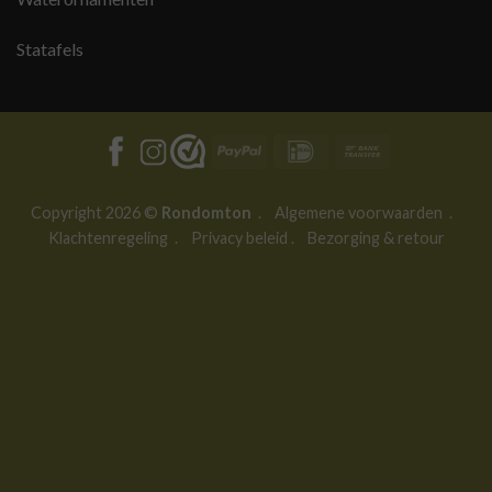
Statafels
PayPal
IDeal
Bank
Transfer
Copyright 2026 ©
Rondomton
.
Algemene voorwaarden
.
Klachtenregeling
.
Privacy beleid
.
Bezorging & retour