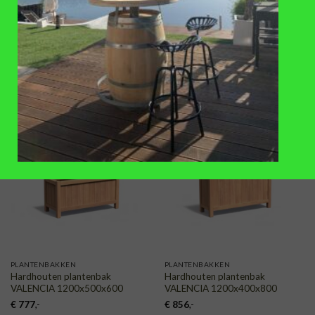
PLANTENBAKKEN
PLANTENBAKKEN
Hardhouten plantenbak
Hardhouten plantenbak
VALENCIA 2000x500x600
VALENCIA 1500x500x600
€
992
,-
€
860
,-
TOEVOEGEN
TOEVOEGEN
AAN
AAN
VERLANGLIJST
VERLANGLIJST
PLANTENBAKKEN
PLANTENBAKKEN
Hardhouten plantenbak
Hardhouten plantenbak
VALENCIA 1200x500x600
VALENCIA 1200x400x800
€
777
,-
€
856
,-