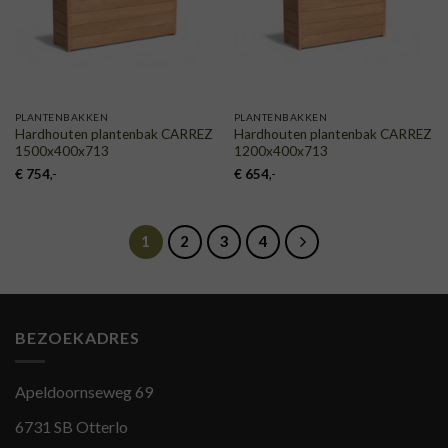
PLANTENBAKKEN
PLANTENBAKKEN
Hardhouten plantenbak CARREZ
Hardhouten plantenbak CARREZ
1500x400x713
1200x400x713
€
754
,-
€
654
,-
1
2
3
4
BEZOEKADRES
Apeldoornseweg 69
6731 SB Otterlo