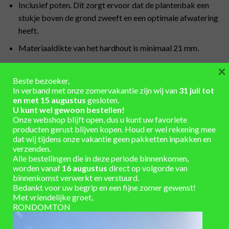
Inclusief poten. Dit zorgt ervoor dat de plantenbak een
stukje boven de grond zweeft en een optimale afwatering
heeft.
Materiaaldikte van het hardhout is minimaal 21 mm.
Maatwerk is mogelijk.
×
Beste bezoeker,
Belangrijke aandachtspunten:
In verband met onze zomervakantie zijn wij van
31 juli tot
en met 15 augustus
gesloten.
Producten dienen na ontvangst direct uitgepakt te
U kunt wel gewoon bestellen!
worden, zodat het eventuele vocht tussen de verpakking
Onze webshop blijft open, dus u kunt uw favoriete
producten gerust blijven kopen. Houd er wel rekening mee
en het product niet opgesloten zit. Dit kan moeilijk te
dat wij tijdens onze vakantie geen pakketten inpakken en
verwijderen vlekken veroorzaken.
verzenden.
Alle bestellingen die in deze periode binnenkomen,
Elk soort (hard)hout kleurt onder invloed van de zon, weer
worden vanaf
16 augustus
direct op volgorde van
en wind grijs. De uiteindelijke kleur is mede afhankelijk van
binnenkomst verwerkt en verstuurd.
Bedankt voor uw begrip en een fijne zomer gewenst!
de beginkleur van het hardhout.
Met vriendelijke groet,
Hout is een natuurproduct dat afhankelijk van
RONDOMTON
temperatuur en vochtgehalte krimpt of uitzet. Het