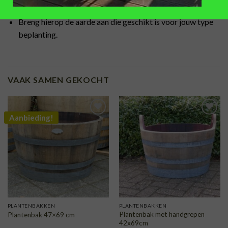
Plaats hierover een waterdoorlatend anti-worteldoek.
Breng hierop de aarde aan die geschikt is voor jouw type
beplanting.
VAAK SAMEN GEKOCHT
Aanbieding!
TOEVOEGEN
TOEVOEGEN
AAN
AAN
VERLANGLIJST
VERLANGLIJST
PLANTENBAKKEN
PLANTENBAKKEN
Plantenbak met handgrepen
Plantenbak 47×69 cm
42x69cm