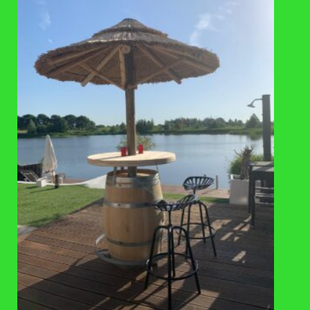
regelmatig oliën van het hout zorgt ervoor dat het
vochtgehalte stabieler blijft en beperkt krimpen en
uitzetten.
Wij gebruiken RVS schroeven. Zoals bijna alle houtsoorten
reageert hardhout namelijk op contact met ijzer. Dit kan
sterk verkleuring veroorzaken, wat eruit kan zien als
schimmel.
Bij gereedschap (bits en boortjes) vooraf metaalsplinters
verwijderen.
Contact met gazonmest en cement vermijden (deze
bevatten ijzersporen).
De plantenbak is niet geschikt om aangevuld te
verplaatsen.
BEPLANTINGSADVIES:
Vul de bak met ca. 10 cm hydrokorrels.