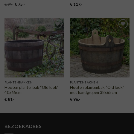
Oorspronkelijke
Huidige
€
99
€
75
,-
€
117
,-
prijs
prijs
was:
is:
€ 99.
€ 75.
TOEVOEGEN
TOEVOEGEN
AAN
AAN
VERLANGLIJST
VERLANGLIJST
PLANTENBAKKEN
PLANTENBAKKEN
Houten plantenbak “Old look”
Houten plantenbak “Old look”
40x65cm
met handgrepen 38x65cm
€
81
,-
€
96
,-
BEZOEKADRES