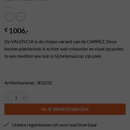
1006
,-
€
De VALENCIA is de chique variant van de CARREZ. Deze
houten plantenbak is echter wat robuuster en staat op poten.
In een mediterrane tuin is hij helemaal op zijn plek.
Artikelnummer: 301031
Hardhouten plantenbak VALENCIA 1200x1200x600 aantal
IN JE WINKELWAGEN
Unieke regentonnen uit voorraad leverbaar