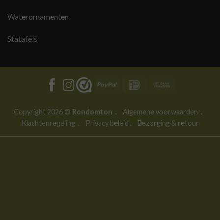
Waterornamenten
Statafels
PayPal
IDeal
Bank
Transfer
Copyright 2026 ©
Rondomton
.
Algemene voorwaarden
.
Klachtenregeling
.
Privacy beleid
.
Bezorging & retour