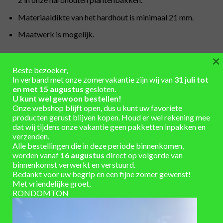
Materiaaldikte van het hardhout is minimaal 21 mm.
Maatwerk is mogelijk.
Belangrijke aandachtspunten:
×
Beste bezoeker,
Producten dienen na ontvangst direct uitgepakt te
In verband met onze zomervakantie zijn wij van
31 juli tot
worden, zodat het eventuele vocht tussen de verpakking
en met 15 augustus
gesloten.
U kunt wel gewoon bestellen!
en het product niet opgesloten zit. Dit kan moeilijk te
Onze webshop blijft open, dus u kunt uw favoriete
verwijderen vlekken veroorzaken.
producten gerust blijven kopen. Houd er wel rekening mee
dat wij tijdens onze vakantie geen pakketten inpakken en
Elk soort (hard)hout kleurt onder invloed van de zon, weer
verzenden.
en wind grijs. De uiteindelijke kleur is mede afhankelijk van
Alle bestellingen die in deze periode binnenkomen,
de beginkleur van het hardhout.
worden vanaf
16 augustus
direct op volgorde van
binnenkomst verwerkt en verstuurd.
Hout is een natuurproduct dat afhankelijk van
Bedankt voor uw begrip en een fijne zomer gewenst!
temperatuur en vochtgehalte krimpt of uitzet. Het
Met vriendelijke groet,
RONDOMTON
regelmatig oliën van het hout zorgt ervoor dat het
vochtgehalte stabieler blijft en beperkt krimpen en
uitzetten. Wij adviseren hiervoor het gebruik van Woca