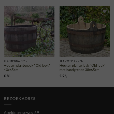
was:
is:
€ 99.
€ 75.
TOEVOEGEN
TOEVOEGEN
AAN
AAN
VERLANGLIJST
VERLANGLIJST
PLANTENBAKKEN
PLANTENBAKKEN
Houten plantenbak “Old look”
Houten plantenbak “Old look”
40x65cm
met handgrepen 38x65cm
€
81
,-
€
96
,-
BEZOEKADRES
Apeldoornseweg 69