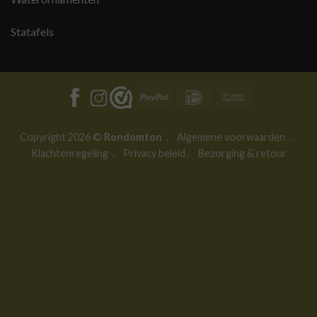
Statafels
PayPal
IDeal
Bank
Transfer
Copyright 2026 ©
Rondomton
.
Algemene voorwaarden
.
Klachtenregeling
.
Privacy beleid
.
Bezorging & retour