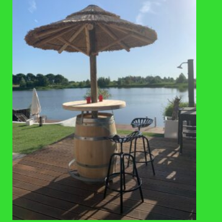
olie.
Wij gebruiken RVS schroeven. Zoals bijna alle houtsoorten
reageert hardhout namelijk op contact met ijzer. Dit kan
sterk verkleuring veroorzaken, wat eruit kan zien als
schimmel.
Bij gereedschap (bits en boortjes) vooraf metaalsplinters
verwijderen.
Contact met gazonmest en cement vermijden (deze
bevatten ijzersporen).
De plantenbak is niet geschikt om aangevuld te
verplaatsen.
BEPLANTINGSADVIES:
Vul de bak met ca. 10 cm hydrokorrels.
Plaats hierover een waterdoorlatend anti-worteldoek.