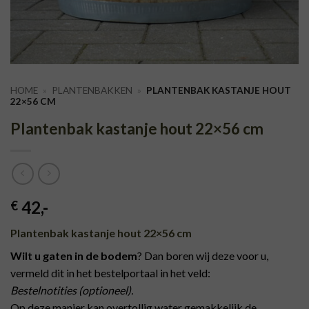
HOME
»
PLANTENBAKKEN
»
PLANTENBAK KASTANJE HOUT
22×56 CM
Plantenbak kastanje hout 22×56 cm
42
,-
€
Plantenbak kastanje hout 22×56 cm
Wilt u gaten in de bodem
? Dan boren wij deze voor u,
vermeld dit in het bestelportaal in het veld:
Bestelnotities
(optioneel).
Op deze manier kan overtollig water gemakkelijk de