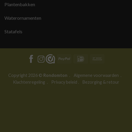
Plantenbakken
Waterornamenten
Statafels
PayPal
IDeal
Bank
Transfer
Copyright 2026 ©
Rondomton
.
Algemene voorwaarden
.
Klachtenregeling
.
Privacy beleid
.
Bezorging & retour