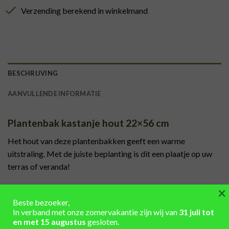
Verzending berekend in winkelmand
BESCHRIJVING
AANVULLENDE INFORMATIE
Plantenbak kastanje hout 22×56 cm
Het hout van deze plantenbakken geeft een warme
uitstraling. Met de juiste beplanting is dit een plaatje op uw
terras of veranda!
×
Deze plantenbak is uit een nieuwe ton gemaakt in onze eigen
Beste bezoeker,
werkplaats. We hebben ook diverse andere varianten in onze
In verband met onze zomervakantie zijn wij van
31 juli tot
webshop en in de winkel in Nieuw Milligen.
en met 15 augustus
gesloten.
Bent u in de buurt kom dan aan om ons uitgebreide