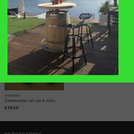
Zinken gieter XL (10L)
regentonverhoger (46,5-50cm)
150L
€
25
,-
€
42,50
TOEVOEGEN
AAN
VERLANGLIJST
DIVERSEN
Zwenkwielen set van 4 stuks
€
59,50