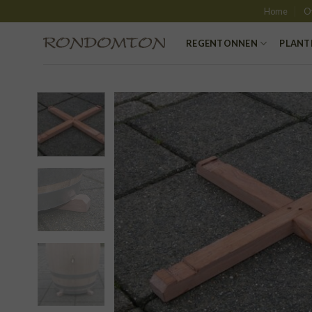
Skip
Home
O
to
content
REGENTONNEN
PLANT