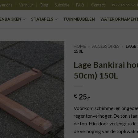
ver ons
Verhuur
Blog
Subsidie
FAQ
Contact
05 77 45 65 69
|
ENBAKKEN
STATAFELS
TUINMEUBELEN
WATERORNAMEN
HOME
»
ACCESSOIRES
»
LAGE
150L
Lage Bankirai ho
TOEVOEGEN
AAN
50cm) 150L
VERLANGLIJST
25
,-
€
Voorkom schimmel en ongedier
regentonverhoger. De ton staa
de ton. Hierdoor verlengt u de 
de verhoging van de topkwalit