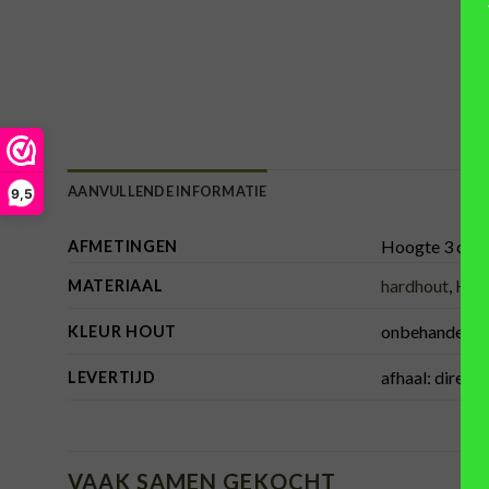
AANVULLENDE INFORMATIE
9,5
Hoogte 3 cm
AFMETINGEN
hardhout
,
Hou
MATERIAAL
onbehandeld, 
KLEUR HOUT
afhaal: direct
LEVERTIJD
VAAK SAMEN GEKOCHT