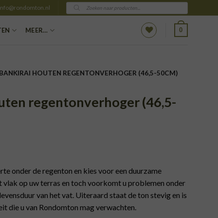
Producten
info@rondomton.nl
zoeken
0
TEN
MEER…
 BANKIRAI HOUTEN REGENTONVERHOGER (46,5-50CM)
uten regentonverhoger (46,5-
te onder de regenton en kies voor een duurzame
t vlak op uw terras en toch voorkomt u problemen onder
levensduur van het vat. Uiteraard staat de ton stevig en is
eit die u van Rondomton mag verwachten.