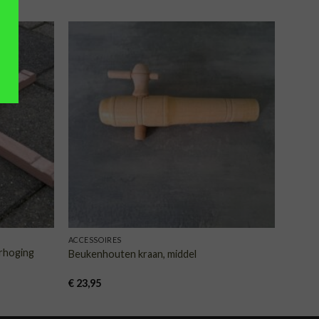
VOEGEN
TOEVOEGEN
AAN
AAN
NGLIJST
VERLANGLIJST
ACCESSOIRES
rhoging
Beukenhouten kraan, middel
€
23,95