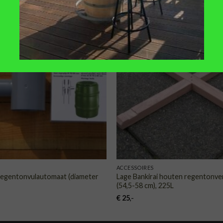
TOEVOEGEN
TOE
AAN
VERLANGLIJST
VERLA
ACCESSOIRES
regentonvulautomaat (diameter
Lage Bankirai houten regentonve
(54,5-58 cm), 225L
€
25
,-