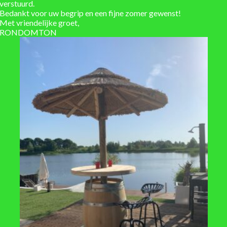
verstuurd.
Installatieservice
Bedankt voor uw begrip en een fijne zomer gewenst!
Met vriendelijke groet,
Verzending berekend in w
RONDOMTON
t
rood-bruin
 leverbaar, verzending: 1-3 werkdagen