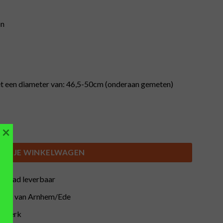
on
t een diameter van: 46,5-50cm (onderaan gemeten)
×
verhoger (46,5-50cm) 150L aantal
IN JE WINKELWAGEN
orraad leverbaar
buurt van Arnhem/Ede
atwerk