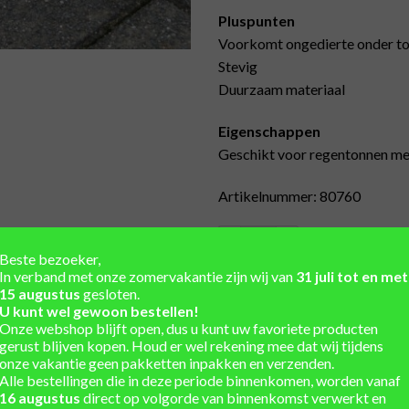
Pluspunten
Voorkomt ongedierte onder t
Stevig
Duurzaam materiaal
Eigenschappen
Geschikt voor regentonnen me
Artikelnummer: 80760
Lage Bankirai houten regenton
Beste bezoeker,
In verband met onze zomervakantie zijn wij van
31 juli tot en met
15 augustus
gesloten.
U kunt wel gewoon bestellen!
Unieke regentonnen uit vo
Onze webshop blijft open, dus u kunt uw favoriete producten
gerust blijven kopen. Houd er wel rekening mee dat wij tijdens
Winkel en showtuin in de 
onze vakantie geen pakketten inpakken en verzenden.
Alle bestellingen die in deze periode binnenkomen, worden vanaf
Eigen werkplaats voor ma
16 augustus
direct op volgorde van binnenkomst verwerkt en