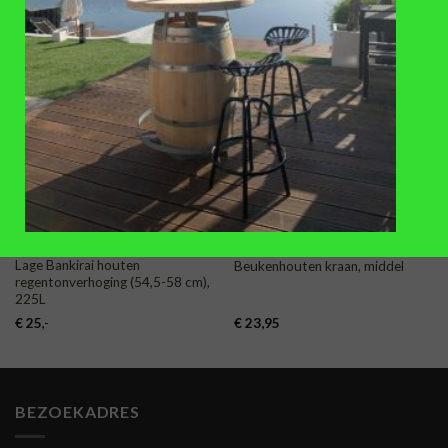
TOEVOEGEN
TOEVOEGEN
AAN
AAN
VERLANGLIJST
VERLANGLIJST
ACCESSOIRES
ACCESSOIRES
Lage Bankirai houten
Beukenhouten kraan, middel
regentonverhoging (54,5-58 cm),
225L
€
25
,-
€
23,95
BEZOEKADRES