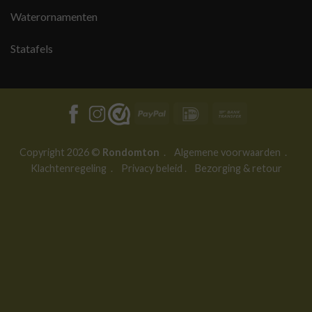
Waterornamenten
Statafels
PayPal
IDeal
Bank
Transfer
Copyright 2026 ©
Rondomton
.
Algemene voorwaarden
.
Klachtenregeling
.
Privacy beleid
.
Bezorging & retour