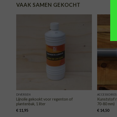
VAAK SAMEN GEKOCHT
TOEVOEGEN
AAN
VERLANGLIJST
DIVERSEN
ACCESSOIRES
Lijnolie gekookt voor regenton of
Kunststof 
plantenbak, 1 liter
70-80 mm)
€
11,95
€
14,50