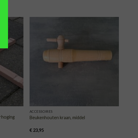
VOEGEN
TOEVOEGEN
AAN
AAN
NGLIJST
VERLANGLIJST
ACCESSOIRES
rhoging
Beukenhouten kraan, middel
€
23,95