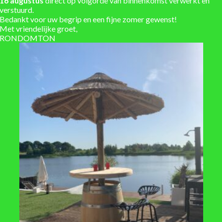
16 augustus
direct op volgorde van binnenkomst verwerkt en
Eigen werkplaats voor ma
verstuurd.
Bedankt voor uw begrip en een fijne zomer gewenst!
Installatieservice
Met vriendelijke groet,
RONDOMTON
Verzending berekend in w
x Hoogte 3 cm
t
Induline
 leverbaar, verzending: 1-3 werkdagen