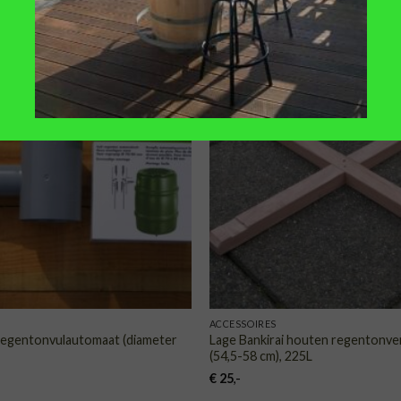
TOEVOEGEN
TOE
AAN
VERLANGLIJST
VERLA
ACCESSOIRES
regentonvulautomaat (diameter
Lage Bankirai houten regentonve
(54,5-58 cm), 225L
€
25
,-