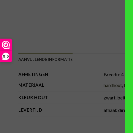
9,5
AANVULLENDE INFORMATIE
Breedte 4 cm 
AFMETINGEN
hardhout
,
Hou
MATERIAAL
zwart, beits – 
KLEUR HOUT
afhaal: direct
LEVERTIJD