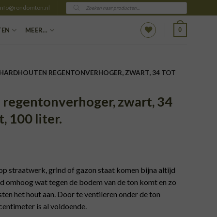
Producten
info@rondomton.nl
zoeken
0
TEN
MEER…
 HARDHOUTEN REGENTONVERHOGER, ZWART, 34 TOT
 regentonverhoger, zwart, 34
, 100 liter.
 straatwerk, grind of gazon staat komen bijna altijd
nd omhoog wat tegen de bodem van de ton komt en zo
sten het hout aan. Door te ventileren onder de ton
entimeter is al voldoende.