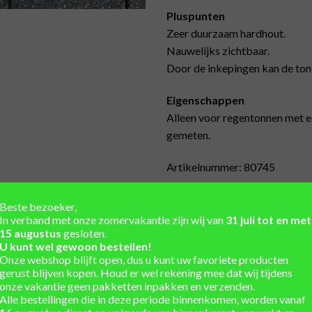
Pluspunten
Zeer duurzaam hardhout.
Nauwelijks zichtbaar.
Door de inkepingen kan de ton e
Eigenschappen
Alleen voor regentonnen met e
gemeten.
Artikelnummer: 80745
Lage hardhouten regentonverhog
Beste bezoeker,
In verband met onze zomervakantie zijn wij van
31 juli tot en met
15 augustus
gesloten.
U kunt wel gewoon bestellen!
Onze webshop blijft open, dus u kunt uw favoriete producten
Unieke regentonnen uit vo
gerust blijven kopen. Houd er wel rekening mee dat wij tijdens
onze vakantie geen pakketten inpakken en verzenden.
Winkel en showtuin in de 
Alle bestellingen die in deze periode binnenkomen, worden vanaf