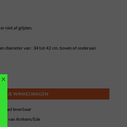
r niet af glijden.
en diameter van : 34 tot 42 cm. boven of onderaan
×
er, zwart, 34 tot 41,5 cm, zwart, 100 liter. aantal
IN JE WINKELWAGEN
orraad leverbaar
buurt van Arnhem/Ede