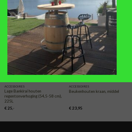
plantenbak, 1 liter
(diameter 70-80 mm)
€
11,95
€
14,50
TOEVOEGEN
TOEVOEGEN
AAN
AAN
VERLANGLIJST
VERLANGLIJST
ACCESSOIRES
ACCESSOIRES
Lage Bankirai houten
Beukenhouten kraan, middel
regentonverhoging (54,5-58 cm),
225L
€
25
,-
€
23,95