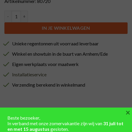
Artikelnummer: 80720
Lage Bankirai houten regentonverhoger (29-34cm), 50L aantal
IN JE WINKELWAGEN
Unieke regentonnen uit voorraad leverbaar
Winkel en showtuin in de buurt van Arnhem/Ede
Eigen werkplaats voor maatwerk
Installatieservice
Verzending berekend in winkelmand
×
Beste bezoeker,
AANVULLENDE INFORMATIE
In verband met onze zomervakantie zijn wij van
31 juli tot
en met 15 augustus
gesloten.