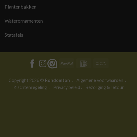
Plantenbakken
Waterornamenten
Statafels
PayPal
IDeal
Bank
Transfer
Copyright 2026 ©
Rondomton
.
Algemene voorwaarden
.
Klachtenregeling
.
Privacy beleid
.
Bezorging & retour