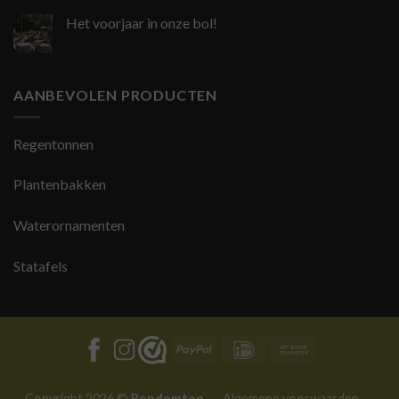
Het voorjaar in onze bol!
AANBEVOLEN PRODUCTEN
Regentonnen
Plantenbakken
Waterornamenten
Statafels
PayPal
IDeal
Bank
Transfer
Copyright 2026 ©
Rondomton
.
Algemene voorwaarden
.