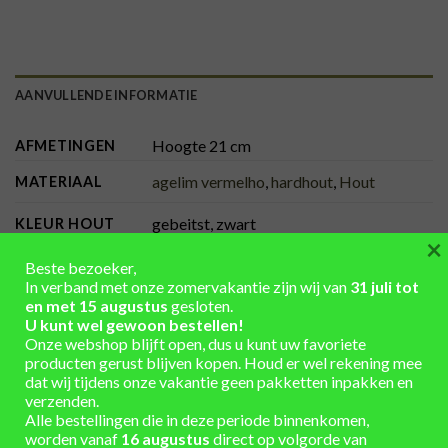
AANVULLENDE INFORMATIE
Hoogte 21 cm
AFMETINGEN
agelim vermelho
,
hardhout
,
Hout
MATERIAAL
gebeitst, zwart
KLEUR HOUT
×
6-10 werkdagen
LEVERTIJD
Beste bezoeker,
In verband met onze zomervakantie zijn wij van
31 juli tot
en met 15 augustus
gesloten.
U kunt wel gewoon bestellen!
Onze webshop blijft open, dus u kunt uw favoriete
VAAK SAMEN GEKOCHT
producten gerust blijven kopen. Houd er wel rekening mee
dat wij tijdens onze vakantie geen pakketten inpakken en
verzenden.
Alle bestellingen die in deze periode binnenkomen,
worden vanaf
16 augustus
direct op volgorde van
TOEVOEGEN
TOEVOEGEN