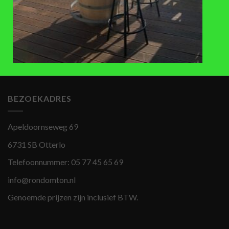
ACCESSOIRES
ACCESSOIRES
Lage Bankirai houten
Beukenhouten kraan, middel
regentonverhoging (54,5-58 cm),
225L
€
25
,-
€
23,95
BEZOEKADRES
Apeldoornseweg 69
6731 SB Otterlo
Telefoonnummer:
05 77 45 65 69
info@rondomton.nl
Genoemde prijzen zijn inclusief BTW.